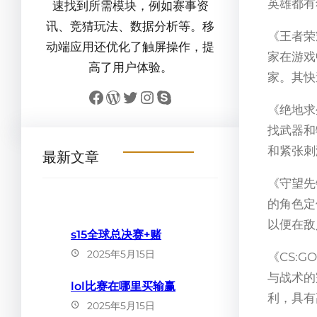
英雄都有
速找到所需模块，例如赛事资
讯、竞猜玩法、数据分析等。移
《王者荣
动端应用还优化了触屏操作，提
家在游戏
高了用户体验。
家。其快
Facebook
WordPress
Twitter
Instagram
Skype
《绝地求
找武器和
和紧张刺
最新文章
《守望先
的角色定
以便在敌
s15全球总决赛+赌
2025年5月15日
《CS:
与战术的
lol比赛在哪里买输赢
利，具有
2025年5月15日