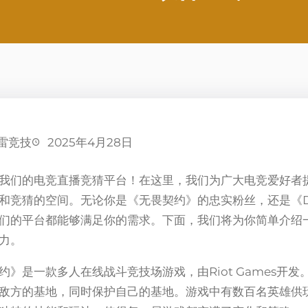
雷竞技
2025年4月28日
我们的电竞直播竞猜平台！在这里，我们为广大电竞爱好者
和竞猜的空间。无论你是《无畏契约》的忠实粉丝，还是《D
们的平台都能够满足你的需求。下面，我们将为你简单介绍
力。
约》是一款多人在线战斗竞技场游戏，由Riot Games开
敌方的基地，同时保护自己的基地。游戏中有数百名英雄供