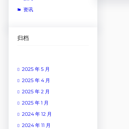
资讯
归档
2025 年 5 月
2025 年 4 月
2025 年 2 月
2025 年 1 月
2024 年 12 月
2024 年 11 月