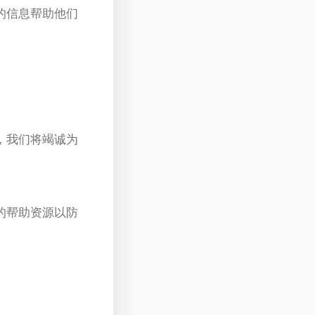
的信息帮助他们
。
，我们将竭诚为
的帮助资源以防