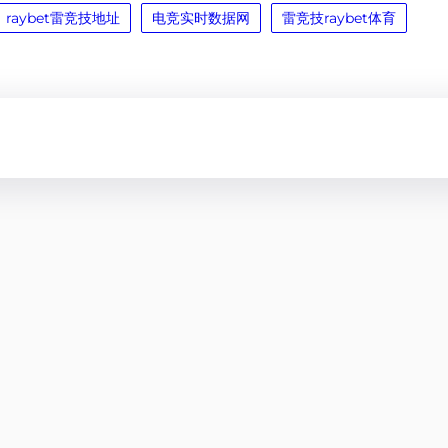
raybet雷竞技地址
电竞实时数据网
雷竞技raybet体育