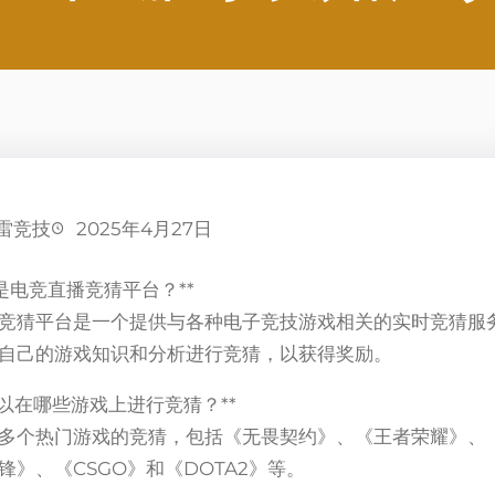
雷竞技
2025年4月27日
什么是电竞直播竞猜平台？**
竞猜平台是一个提供与各种电子竞技游戏相关的实时竞猜服
自己的游戏知识和分析进行竞猜，以获得奖励。
我可以在哪些游戏上进行竞猜？**
多个热门游戏的竞猜，包括《无畏契约》、《王者荣耀》、
锋》、《CSGO》和《DOTA2》等。