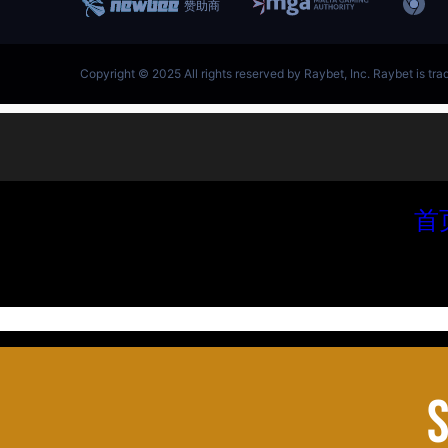
跳
至
内
容
首