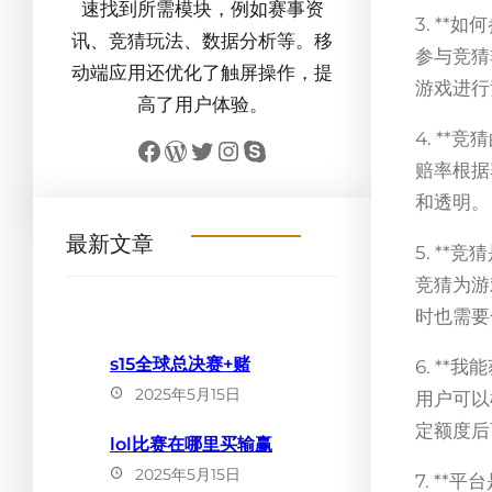
速找到所需模块，例如赛事资
3. **
讯、竞猜玩法、数据分析等。移
参与竞猜
动端应用还优化了触屏操作，提
游戏进行
高了用户体验。
4. **
Facebook
WordPress
Twitter
Instagram
Skype
赔率根据
和透明。
最新文章
5. **
竞猜为游
时也需要
s15全球总决赛+赌
6. **
2025年5月15日
用户可以
定额度后
lol比赛在哪里买输赢
2025年5月15日
7. *