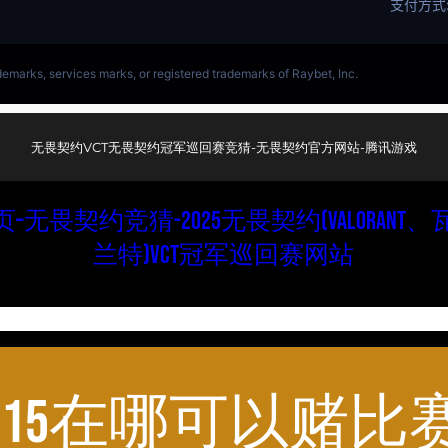
无畏契约VCT无畏契约冠军巡回赛竞猜-无畏契约官方网站-腾讯游戏
页–无畏契约竞猜-2025无畏契约(VALORANT、
兰特)VCT冠军巡回赛网站
首页
雷竞技竞猜
雷竞技押注
雷竞技官网
雷竞技投注
s15在哪可以赌比