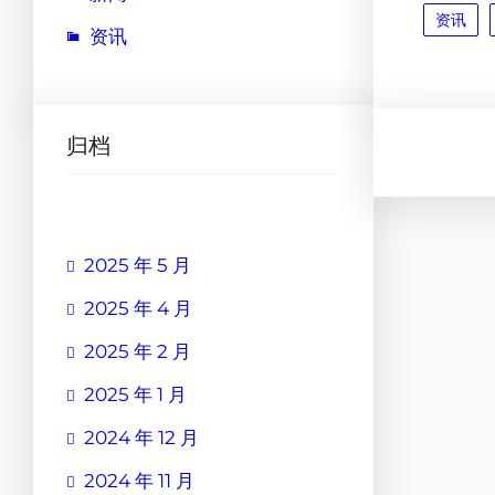
资讯
资讯
归档
2025 年 5 月
2025 年 4 月
2025 年 2 月
2025 年 1 月
2024 年 12 月
2024 年 11 月