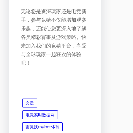
无论您是资深玩家还是电竞新
手，参与竞猜不仅能增加观赛
乐趣，还能使您更深入地了解
各类精彩赛事及游戏策略。快
来加入我们的竞猜平台，享受
与全球玩家一起狂欢的体验
吧！
文章
电竞实时数据网
雷竞技raybet体育