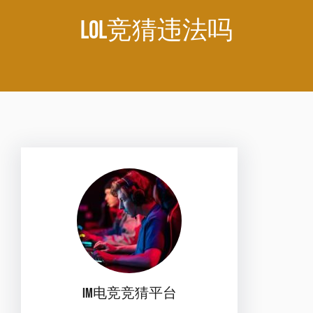
LOL竞猜违法吗
IM电竞竞猜平台