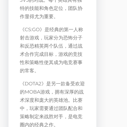
特的技能和角色定位，团队协
作显得尤为重要。
《CS:GO》是经典的第一人称
射击游戏，玩家分为恐怖分子
和反恐精英两个队伍，通过战
术合作完成目标，游戏的竞技
性和策略性使其成为电竞赛事
的常客。
《DOTA2》是另一款备受欢迎
的MOBA游戏，拥有深厚的战
术深度和庞大的英雄池。比赛
中，玩家需要通过团队配合和
策略制定来战胜对手，是电竞
圈内的经典之作。