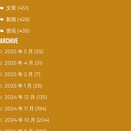
文章
(451)
新闻
(426)
资讯
(435)
Archive
2025 年 5 月
(55)
2025 年 4 月
(51)
2025 年 2 月
(7)
2025 年 1 月
(26)
2024 年 12 月
(135)
2024 年 11 月
(194)
2024 年 10 月
(204)