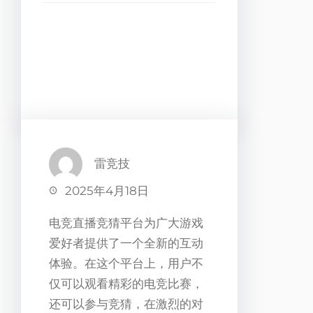
Facebook
Twitter
LinkedIn
Instagram
雷竞技
2025年4月18日
电竞直播竞猜平台为广大游戏
爱好者提供了一个全新的互动
体验。在这个平台上，用户不
仅可以观看精彩的电竞比赛，
还可以参与竞猜，在激烈的对