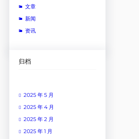
文章
新闻
资讯
归档
2025 年 5 月
2025 年 4 月
2025 年 2 月
2025 年 1 月