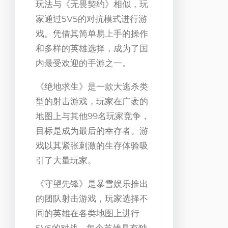
玩法与《无畏契约》相似，玩
家通过5V5的对抗模式进行游
戏。凭借其简单易上手的操作
和多样的英雄选择，成为了国
内最受欢迎的手游之一。
《绝地求生》是一款大逃杀类
型的射击游戏，玩家在广袤的
地图上与其他99名玩家竞争，
目标是成为最后的幸存者。游
戏以其紧张刺激的生存体验吸
引了大量玩家。
《守望先锋》是暴雪娱乐推出
的团队射击游戏，玩家选择不
同的英雄在各类地图上进行
5V5的对战。每个英雄具有独