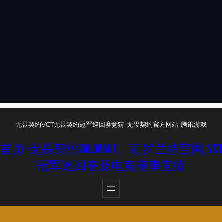
无畏契约VCT无畏契约冠军巡回赛竞猜-无畏契约官方网站-腾讯游戏
首页–无畏契约VALORANT、瓦罗兰特官网_VCT
冠军巡回赛及电竞赛事竞猜