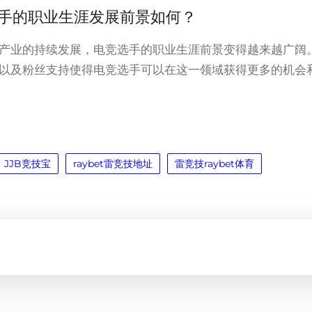
手的职业生涯发展前景如何？
产业的持续发展，电竞选手的职业生涯前景变得越来越广阔
以及粉丝支持使得电竞选手可以在这一领域获得更多的机会
JJB竞技宝
raybet雷竞技地址
雷竞技raybet体育