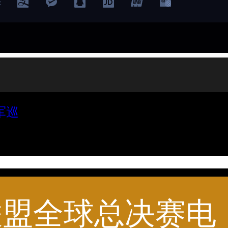
冠军巡
雄联盟全球总决赛电