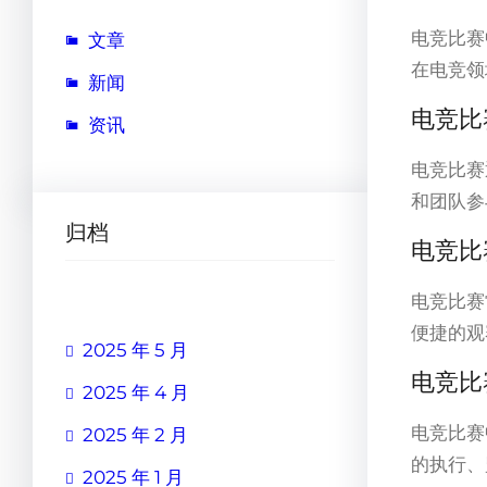
电竞比赛
文章
在电竞领
新闻
电竞比
资讯
电竞比赛
和团队参
归档
电竞比
电竞比赛
便捷的观
2025 年 5 月
电竞比
2025 年 4 月
电竞比赛
2025 年 2 月
的执行、
2025 年 1 月