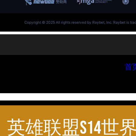
跳
至
内
容
首页
英雄联盟S14世