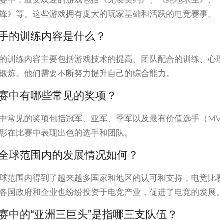
锋》等。这些游戏拥有庞大的玩家基础和活跃的电竞赛事。
手的训练内容是什么？
的训练内容主要包括游戏技术的提高、团队配合的训练、心
锻炼。他们需要不断努力提升自己的综合能力。
赛中有哪些常见的奖项？
中常见的奖项包括冠军、亚军、季军以及最有价值选手（M
彰在比赛中表现出色的选手和团队。
全球范围内的发展情况如何？
球范围内得到了越来越多国家和地区的认可和支持，电竞比
各国政府和企业也纷纷投资于电竞产业，促进了电竞的发展
赛中的“亚洲三巨头”是指哪三支队伍？