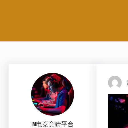
IM电竞竞猜平台