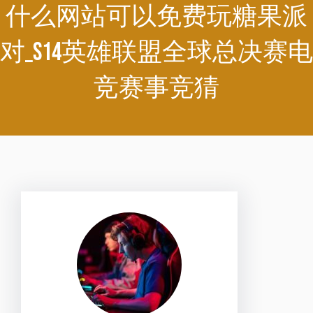
什么网站可以免费玩糖果派
对_S14英雄联盟全球总决赛电
竞赛事竞猜