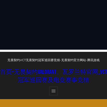
无畏契约VCT无畏契约冠军巡回赛竞猜-无畏契约官方网站-腾讯游戏
首页–无畏契约VALORANT、瓦罗兰特官网_VCT
冠军巡回赛及电竞赛事竞猜