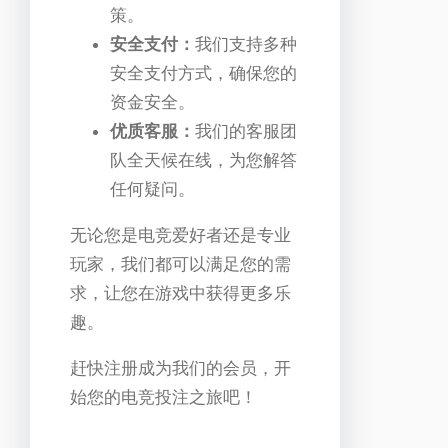
策。
安全支付：
我们支持多种
安全支付方式，确保您的
资金安全。
优质客服：
我们的客服团
队全天候在线，为您解答
任何疑问。
无论您是电竞爱好者还是专业
玩家，我们都可以满足您的需
求，让您在游戏中获得更多乐
趣。
赶快注册成为我们的会员，开
始您的电竞投注之旅吧！