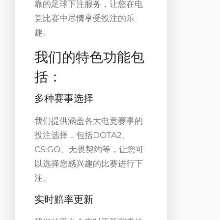
靠的足球下注服务，让您在电
竞比赛中尽情享受投注的乐
趣。
我们的特色功能包
括：
多种赛事选择
我们提供涵盖各大电竞赛事的
投注选择，包括DOTA2、
CS:GO、无畏契约等，让您可
以选择您感兴趣的比赛进行下
注。
实时赔率更新