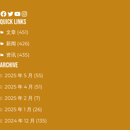
Facebook
Twitter
YouTube
Instagram
Quick Links
文章
(451)
新闻
(426)
资讯
(435)
Archive
2025 年 5 月
(55)
2025 年 4 月
(51)
2025 年 2 月
(7)
2025 年 1 月
(26)
2024 年 12 月
(135)