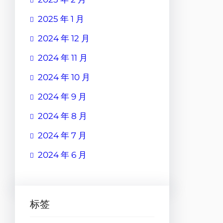
2025 年 1 月
2024 年 12 月
2024 年 11 月
2024 年 10 月
2024 年 9 月
2024 年 8 月
2024 年 7 月
2024 年 6 月
标签