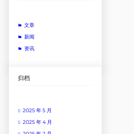
文章
新闻
资讯
归档
2025 年 5 月
2025 年 4 月
2025 年 2 月