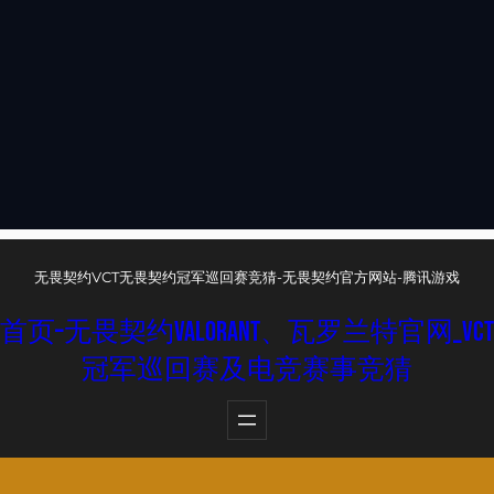
无畏契约VCT无畏契约冠军巡回赛竞猜-无畏契约官方网站-腾讯游戏
首页–无畏契约VALORANT、瓦罗兰特官网_VCT
冠军巡回赛及电竞赛事竞猜