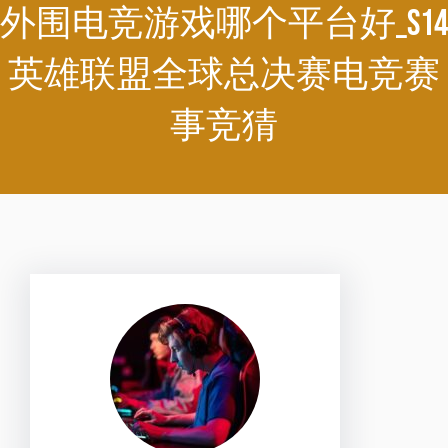
外围电竞游戏哪个平台好_S14
英雄联盟全球总决赛电竞赛
事竞猜