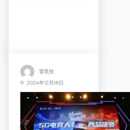
Facebook
Twitter
LinkedIn
Instagram
雷竞技
2024年12月18日