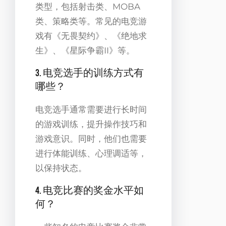
类型，包括射击类、MOBA
类、策略类等。常见的电竞游
戏有《无畏契约》、《绝地求
生》、《星际争霸II》等。
3. 电竞选手的训练方式有
哪些？
电竞选手通常需要进行长时间
的游戏训练，提升操作技巧和
游戏意识。同时，他们也需要
进行体能训练、心理调适等，
以保持状态。
4. 电竞比赛的奖金水平如
何？