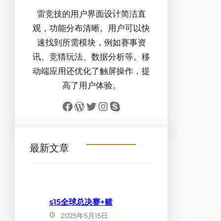
雷竞技的用户界面设计简洁直
观，功能分布清晰。用户可以快
速找到所需模块，例如赛事资
讯、竞猜玩法、数据分析等。移
动端应用还优化了触屏操作，提
高了用户体验。
Facebook
WordPress
Twitter
Instagram
Skype
最新文章
s15全球总决赛+赌
2025年5月15日