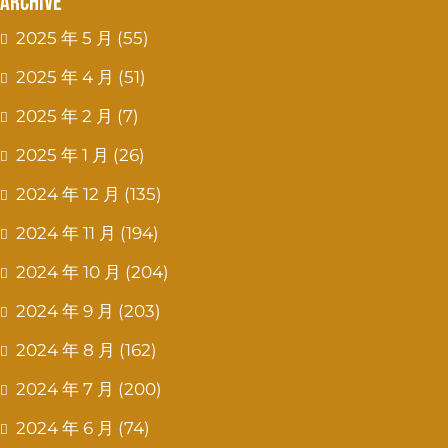
Archive
2025 年 5 月
(55)
2025 年 4 月
(51)
2025 年 2 月
(7)
2025 年 1 月
(26)
2024 年 12 月
(135)
2024 年 11 月
(194)
2024 年 10 月
(204)
2024 年 9 月
(203)
2024 年 8 月
(162)
2024 年 7 月
(200)
2024 年 6 月
(74)