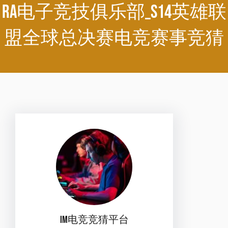
ra电子竞技俱乐部_S14英雄联
盟全球总决赛电竞赛事竞猜
IM电竞竞猜平台