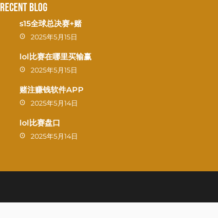
Recent Blog
s15全球总决赛+赌
2025年5月15日
lol比赛在哪里买输赢
2025年5月15日
赌注赚钱软件APP
2025年5月14日
lol比赛盘口
2025年5月14日