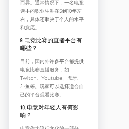
而异。通常情况下，一名电竞
选手的职业生涯在5到10年左
右，具体还取决于个人的水平
和意愿。
9. 电竞比赛的直播平台有
哪些？
目前，国内外许多平台都提供
电竞比赛直播服务，如
Twitch、Youtube、虎牙、
斗鱼等。玩家可以选择适合自
己的平台观看比赛。
10. 电竞对年轻人有何影
响？
电竞作为流行文化的一部分，