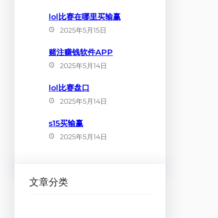
lol比赛在哪里买输赢
2025年5月15日
赌注赚钱软件APP
2025年5月14日
lol比赛盘口
2025年5月14日
s15买输赢
2025年5月14日
文章分类