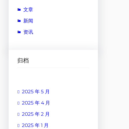
文章
新闻
资讯
归档
2025 年 5 月
2025 年 4 月
2025 年 2 月
2025 年 1 月