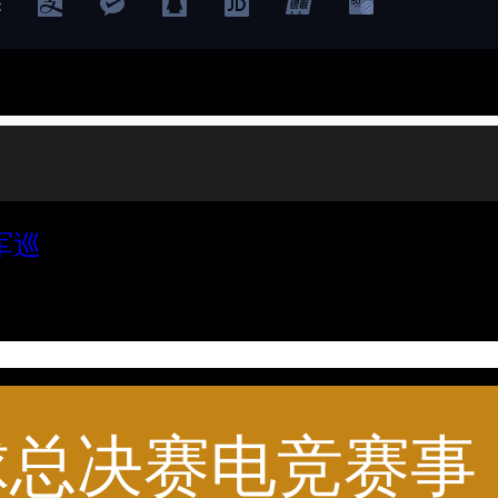
冠军巡
盟全球总决赛电竞赛事