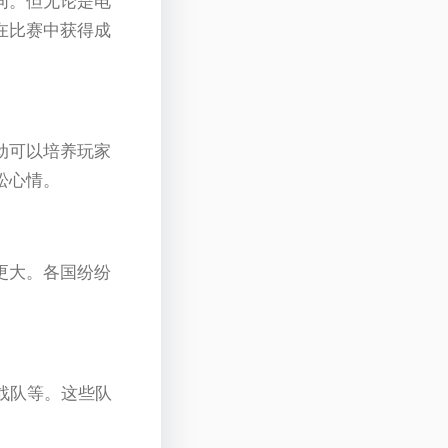
同。但无论是电
在比赛中获得成
动可以培养玩家
松心情。
更大。各国纷纷
X战队等。这些队