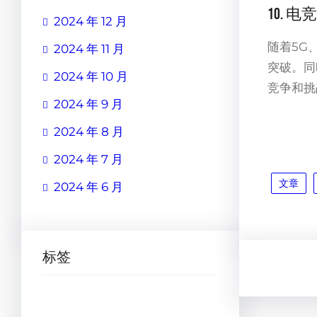
10.
2024 年 12 月
随着5G
2024 年 11 月
突破。同
2024 年 10 月
竞争和挑
2024 年 9 月
2024 年 8 月
2024 年 7 月
文章
2024 年 6 月
标签