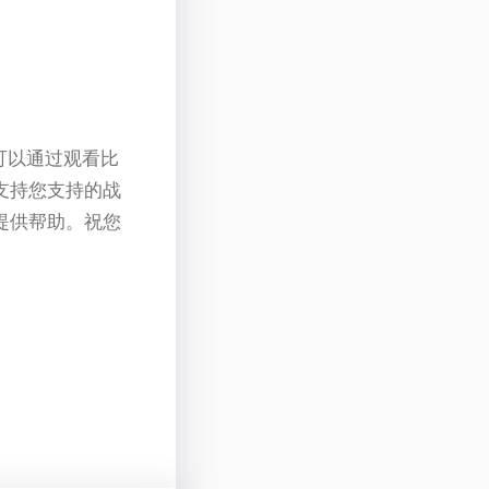
可以通过观看比
支持您支持的战
提供帮助。祝您