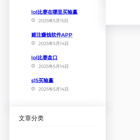
lol比赛在哪里买输赢
2025年5月15日
赌注赚钱软件APP
2025年5月14日
lol比赛盘口
2025年5月14日
s15买输赢
2025年5月14日
文章分类