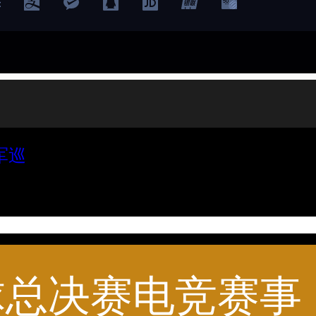
冠军巡
盟全球总决赛电竞赛事