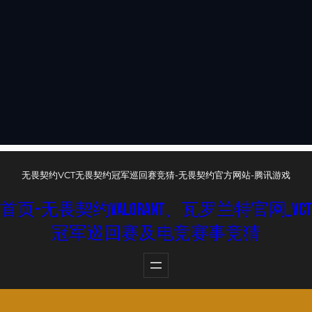
无畏契约VCT无畏契约冠军巡回赛竞猜-无畏契约官方网站-腾讯游戏
首页–无畏契约VALORANT、瓦罗兰特官网_VCT
冠军巡回赛及电竞赛事竞猜