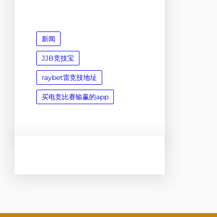
新闻
JJB竞技宝
raybet雷竞技地址
买电竞比赛输赢的app