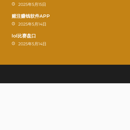
2025年5月15日
赌注赚钱软件APP
2025年5月14日
lol比赛盘口
2025年5月14日