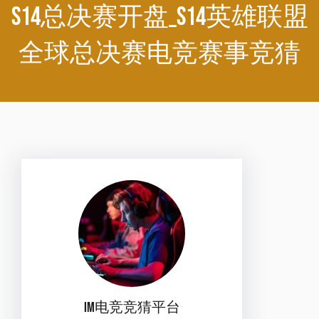
S14总决赛开盘_S14英雄联盟
全球总决赛电竞赛事竞猜
IM电竞竞猜平台