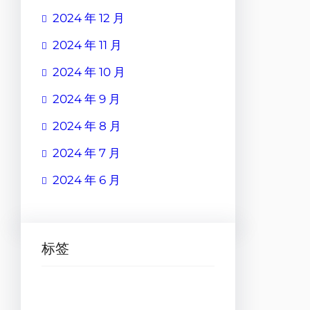
2024 年 12 月
2024 年 11 月
2024 年 10 月
2024 年 9 月
2024 年 8 月
2024 年 7 月
2024 年 6 月
标签