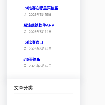
lol比赛在哪里买输赢
2025年5月15日
赌注赚钱软件APP
2025年5月14日
lol比赛盘口
2025年5月14日
s15买输赢
2025年5月14日
文章分类