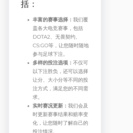
括：
丰富的赛事选择：
我们覆
盖各大电竞赛事，包括
DOTA2、无畏契约、
CS:GO等，让您随时随地
参与足球下注。
多样的投注选项：
不仅可
以下注胜负，还可以选择
让分、大小分等不同的投
注方式，满足您的不同需
求。
实时赛况更新：
我们会及
时更新赛事结果和赔率变
化，让您随时了解自己的
投注情况。