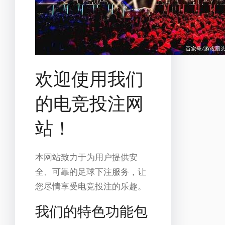
欢迎使用我们
的电竞投注网
站！
本网站致力于为用户提供安
全、可靠的足球下注服务，让
您尽情享受电竞投注的乐趣。
我们的特色功能包