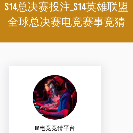
S14总决赛投注_S14英雄联盟
全球总决赛电竞赛事竞猜
IM电竞竞猜平台