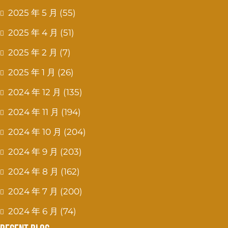
2025 年 5 月
(55)
2025 年 4 月
(51)
2025 年 2 月
(7)
2025 年 1 月
(26)
2024 年 12 月
(135)
2024 年 11 月
(194)
2024 年 10 月
(204)
2024 年 9 月
(203)
2024 年 8 月
(162)
2024 年 7 月
(200)
2024 年 6 月
(74)