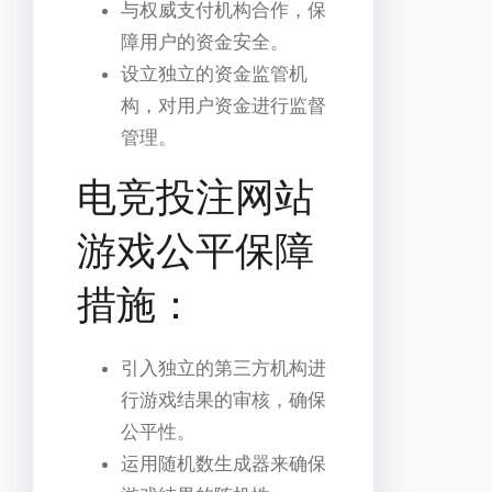
与权威支付机构合作，保
障用户的资金安全。
设立独立的资金监管机
构，对用户资金进行监督
管理。
电竞投注网站
游戏公平保障
措施：
引入独立的第三方机构进
行游戏结果的审核，确保
公平性。
运用随机数生成器来确保