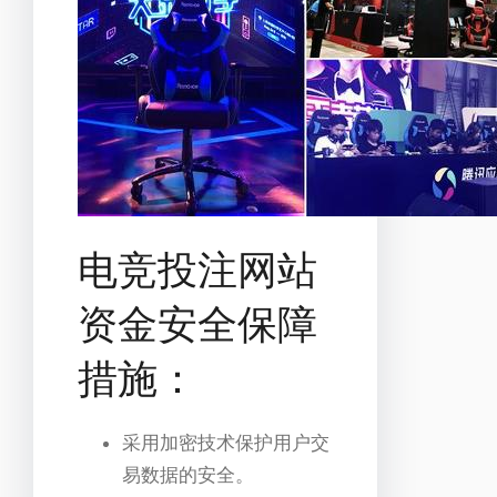
电竞投注网站
资金安全保障
措施：
采用加密技术保护用户交
易数据的安全。