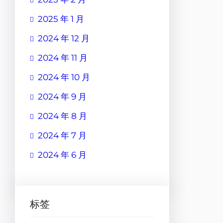
2025 年 1 月
2024 年 12 月
2024 年 11 月
2024 年 10 月
2024 年 9 月
2024 年 8 月
2024 年 7 月
2024 年 6 月
标签