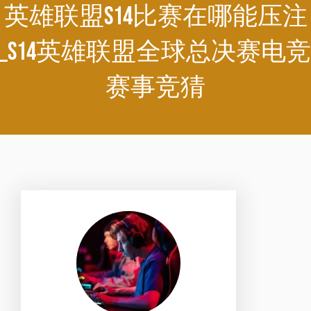
英雄联盟S14比赛在哪能压注
_S14英雄联盟全球总决赛电竞
赛事竞猜