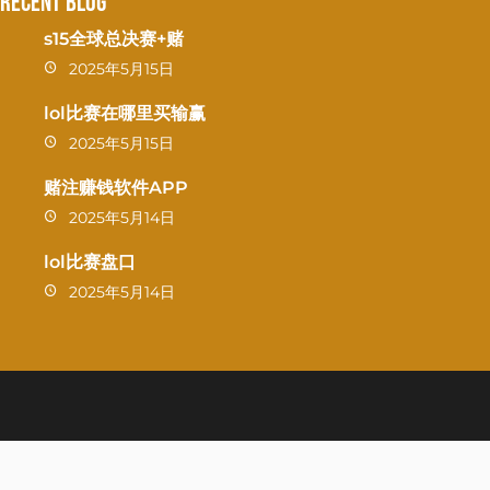
Recent Blog
s15全球总决赛+赌
2025年5月15日
lol比赛在哪里买输赢
2025年5月15日
赌注赚钱软件APP
2025年5月14日
lol比赛盘口
2025年5月14日