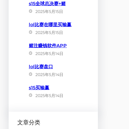
s15全球总决赛+赌
2025年5月15日
lol比赛在哪里买输赢
2025年5月15日
赌注赚钱软件APP
2025年5月14日
lol比赛盘口
2025年5月14日
s15买输赢
2025年5月14日
文章分类