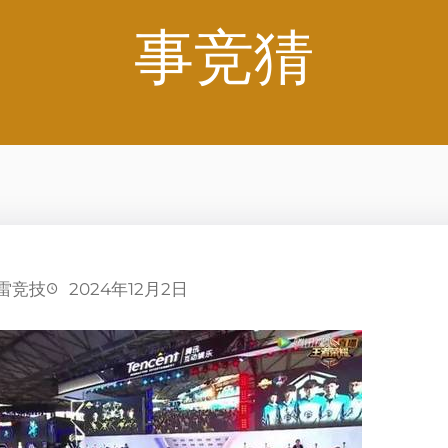
事竞猜
雷竞技
2024年12月2日