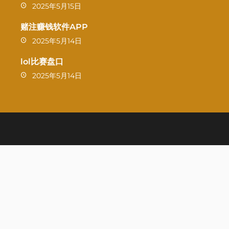
2025年5月15日
赌注赚钱软件APP
2025年5月14日
lol比赛盘口
2025年5月14日