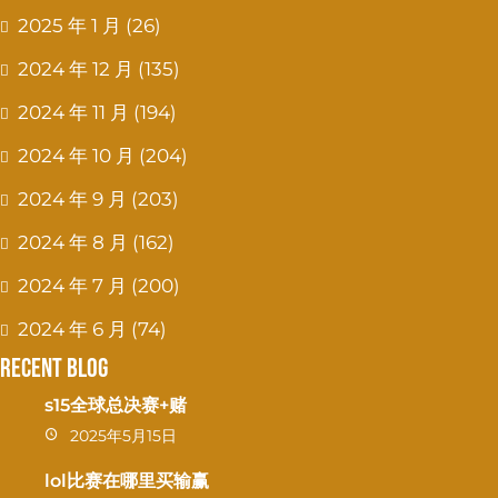
2025 年 1 月
(26)
2024 年 12 月
(135)
2024 年 11 月
(194)
2024 年 10 月
(204)
2024 年 9 月
(203)
2024 年 8 月
(162)
2024 年 7 月
(200)
2024 年 6 月
(74)
Recent Blog
s15全球总决赛+赌
2025年5月15日
lol比赛在哪里买输赢