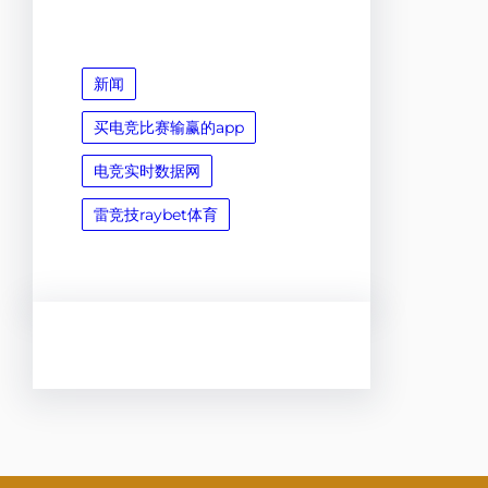
新闻
买电竞比赛输赢的app
电竞实时数据网
雷竞技raybet体育