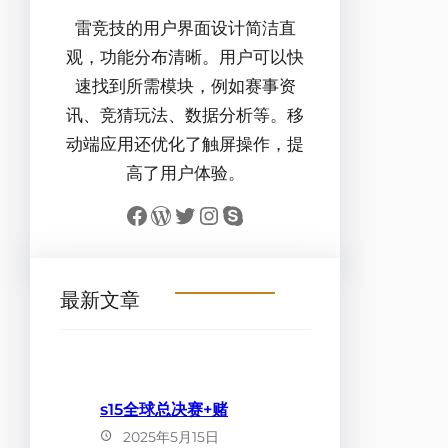
雷竞技的用户界面设计简洁直
观，功能分布清晰。用户可以快
速找到所需模块，例如赛事资
讯、竞猜玩法、数据分析等。移
动端应用还优化了触屏操作，提
高了用户体验。
Facebook
WordPress
Twitter
Instagram
Skype
最新文章
s15全球总决赛+赌
2025年5月15日