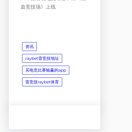
血竞技场》上线
资讯
raybet雷竞技地址
买电竞比赛输赢的app
雷竞技raybet体育