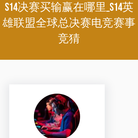
S14决赛买输赢在哪里_S14英
雄联盟全球总决赛电竞赛事
竞猜