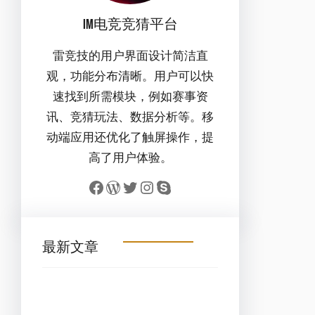
IM电竞竞猜平台
雷竞技的用户界面设计简洁直
观，功能分布清晰。用户可以快
速找到所需模块，例如赛事资
讯、竞猜玩法、数据分析等。移
动端应用还优化了触屏操作，提
高了用户体验。
Facebook
WordPress
Twitter
Instagram
Skype
最新文章