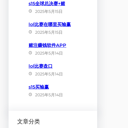
s15全球总决赛+赌
2025年5月15日
lol比赛在哪里买输赢
2025年5月15日
赌注赚钱软件APP
2025年5月14日
lol比赛盘口
2025年5月14日
s15买输赢
2025年5月14日
文章分类