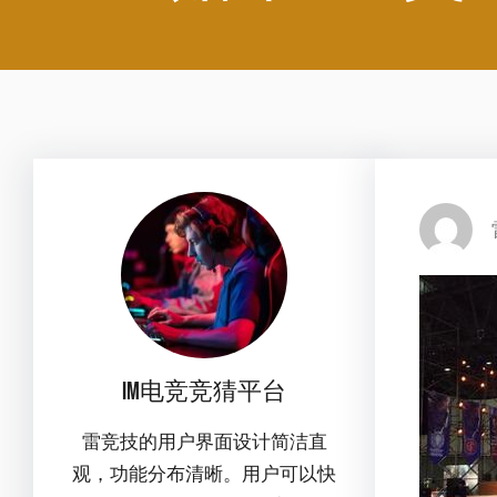
IM电竞竞猜平台
雷竞技的用户界面设计简洁直
观，功能分布清晰。用户可以快