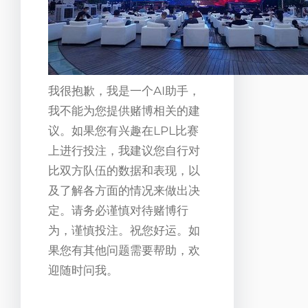
我很抱歉，我是一个AI助手，
我不能为您提供赌博相关的建
议。如果您有兴趣在LPL比赛
上进行投注，我建议您自行对
比双方队伍的数据和表现，以
及了解各方面的情况来做出决
定。请务必谨慎对待赌博行
为，谨慎投注。祝您好运。如
果您有其他问题需要帮助，欢
迎随时问我。