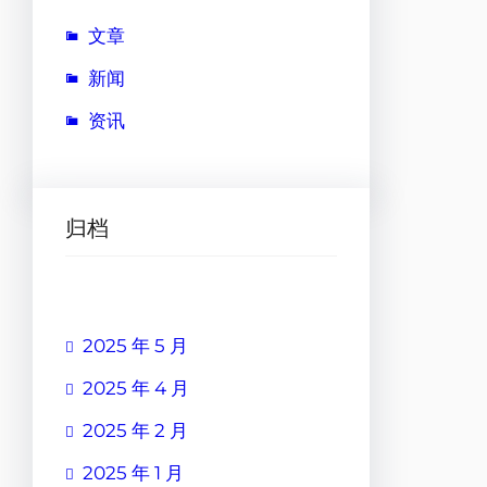
文章
新闻
资讯
归档
2025 年 5 月
2025 年 4 月
2025 年 2 月
2025 年 1 月