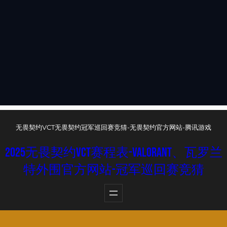
无畏契约VCT无畏契约冠军巡回赛竞猜-无畏契约官方网站-腾讯游戏
2025无畏契约VCT赛程表-VALORANT、瓦罗兰
特外围官方网站-冠军巡回赛竞猜