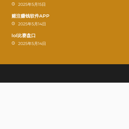
2025年5月15日
赌注赚钱软件APP
2025年5月14日
lol比赛盘口
2025年5月14日