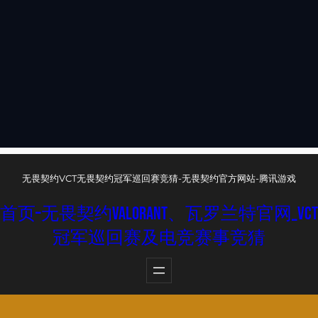
无畏契约VCT无畏契约冠军巡回赛竞猜-无畏契约官方网站-腾讯游戏
首页–无畏契约VALORANT、瓦罗兰特官网_VCT
冠军巡回赛及电竞赛事竞猜