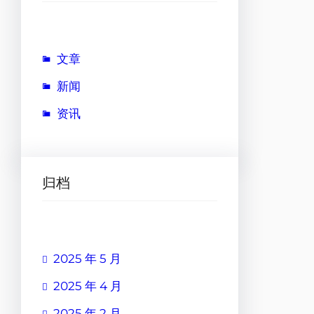
文章
新闻
资讯
归档
2025 年 5 月
2025 年 4 月
2025 年 2 月