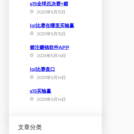
s15全球总决赛+赌
2025年5月15日
lol比赛在哪里买输赢
2025年5月15日
赌注赚钱软件APP
2025年5月14日
lol比赛盘口
2025年5月14日
s15买输赢
2025年5月14日
文章分类