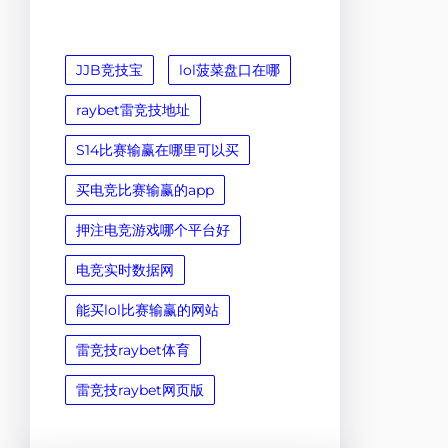
JJB竞技宝
lol菠菜盘口在哪
raybet雷竞技地址
S14比赛输赢在哪里可以买
买电竞比赛输赢的app
押注电竞游戏哪个平台好
电竞实时数据网
能买lol比赛输赢的网站
雷竞技raybet体育
雷竞技raybet网页版