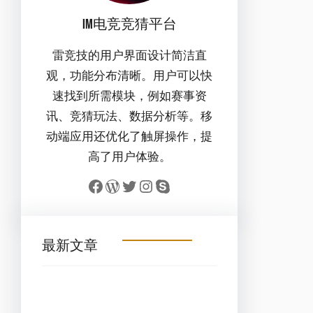
IM电竞竞猜平台
雷竞技的用户界面设计简洁直
观，功能分布清晰。用户可以快
速找到所需模块，例如赛事资
讯、竞猜玩法、数据分析等。移
动端应用还优化了触屏操作，提
高了用户体验。
Facebook
WordPress
Twitter
Instagram
Skype
最新文章