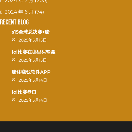
2024 年 7 月
(200)
2024 年 6 月
(74)
Recent Blog
s15全球总决赛+赌
2025年5月15日
lol比赛在哪里买输赢
2025年5月15日
赌注赚钱软件APP
2025年5月14日
lol比赛盘口
2025年5月14日