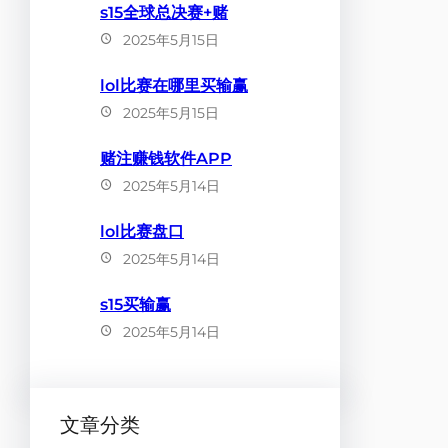
s15全球总决赛+赌
2025年5月15日
lol比赛在哪里买输赢
2025年5月15日
赌注赚钱软件APP
2025年5月14日
lol比赛盘口
2025年5月14日
s15买输赢
2025年5月14日
文章分类