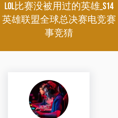
lol比赛没被用过的英雄_S14
英雄联盟全球总决赛电竞赛
事竞猜