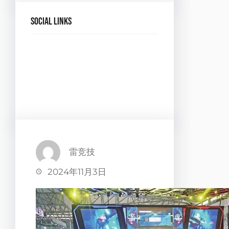
Social Links
Facebook
Twitter
LinkedIn
Instagram
雷竞技
2024年11月3日