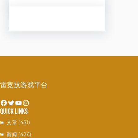
雷竞技游戏平台
Facebook
Twitter
YouTube
Instagram
Quick Links
文章
(451)
新闻
(426)