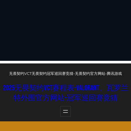
无畏契约VCT无畏契约冠军巡回赛竞猜-无畏契约官方网站-腾讯游戏
2025无畏契约VCT赛程表-VALORANT、瓦罗兰
特外围官方网站-冠军巡回赛竞猜