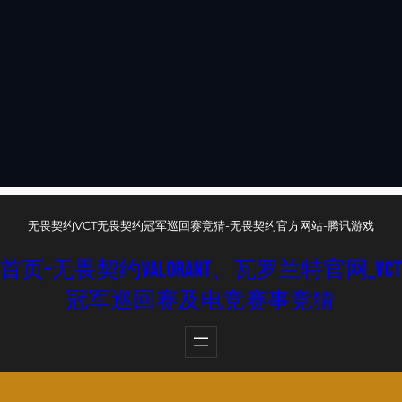
无畏契约VCT无畏契约冠军巡回赛竞猜-无畏契约官方网站-腾讯游戏
首页–无畏契约VALORANT、瓦罗兰特官网_VCT
冠军巡回赛及电竞赛事竞猜