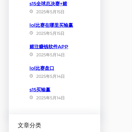
s15全球总决赛+赌
2025年5月15日
lol比赛在哪里买输赢
2025年5月15日
赌注赚钱软件APP
2025年5月14日
lol比赛盘口
2025年5月14日
s15买输赢
2025年5月14日
文章分类