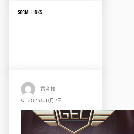
Social Links
Facebook
Twitter
LinkedIn
Instagram
雷竞技
2024年11月2日