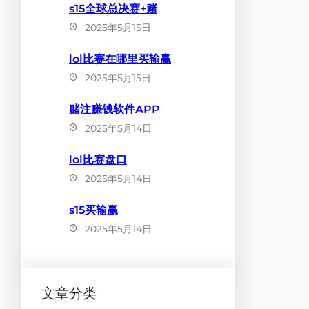
s15全球总决赛+赌
2025年5月15日
lol比赛在哪里买输赢
2025年5月15日
赌注赚钱软件APP
2025年5月14日
lol比赛盘口
2025年5月14日
s15买输赢
2025年5月14日
文章分类