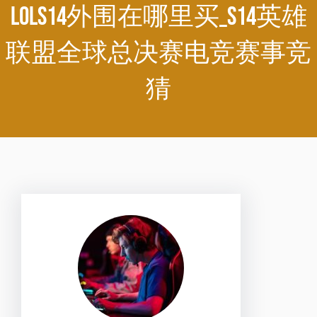
LOLS14外围在哪里买_S14英雄
联盟全球总决赛电竞赛事竞
猜