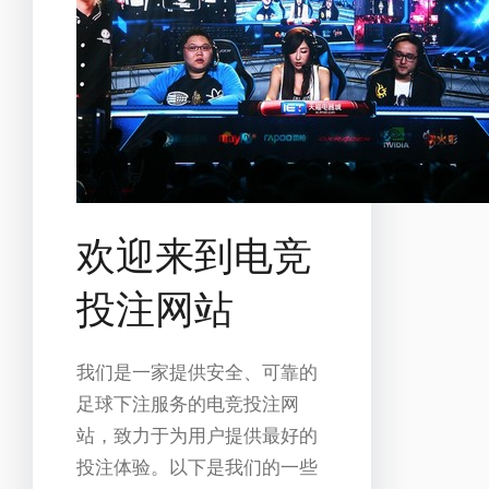
欢迎来到电竞
投注网站
我们是一家提供安全、可靠的
足球下注服务的电竞投注网
站，致力于为用户提供最好的
投注体验。以下是我们的一些