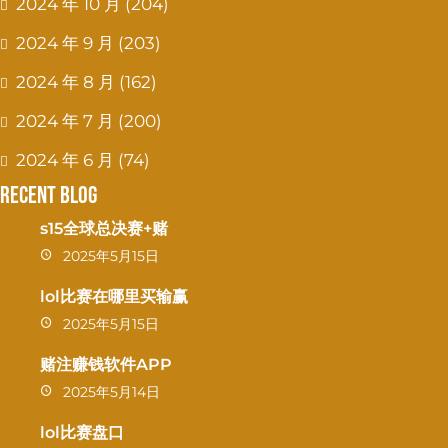
2024 年 10 月
(204)
2024 年 9 月
(203)
2024 年 8 月
(162)
2024 年 7 月
(200)
2024 年 6 月
(74)
Recent Blog
s15全球总决赛+赌
2025年5月15日
lol比赛在哪里买输赢
2025年5月15日
赌注赚钱软件APP
2025年5月14日
lol比赛盘口