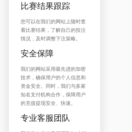
比赛结果跟踪
您可以在我们的网站上随时查
看比赛结果，了解自己的投注
情况，及时调整下注策略。
安全保障
我们的网站采用最先进的加密
技术，确保用户的个人信息和
资金安全。同时，我们与多家
知名支付机构合作，保障用户
的充值提现安全、快速。
专业客服团队