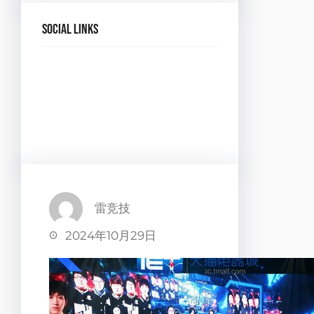
Social Links
Facebook
Twitter
LinkedIn
Instagram
雷竞技
2024年10月29日