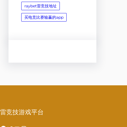
raybet雷竞技地址
买电竞比赛输赢的app
雷竞技游戏平台