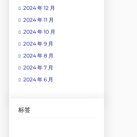
2024 年 12 月
2024 年 11 月
2024 年 10 月
2024 年 9 月
2024 年 8 月
2024 年 7 月
2024 年 6 月
标签