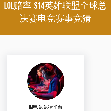
LOL赔率_S14英雄联盟全球总
决赛电竞赛事竞猜
IM电竞竞猜平台