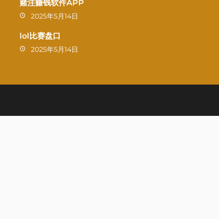
赌注赚钱软件APP
2025年5月14日
lol比赛盘口
2025年5月14日