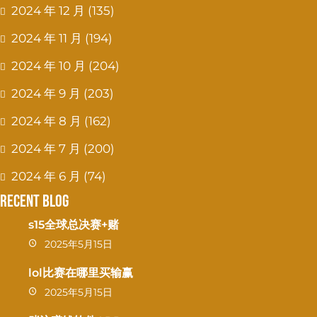
2024 年 12 月
(135)
2024 年 11 月
(194)
2024 年 10 月
(204)
2024 年 9 月
(203)
2024 年 8 月
(162)
2024 年 7 月
(200)
2024 年 6 月
(74)
Recent Blog
s15全球总决赛+赌
2025年5月15日
lol比赛在哪里买输赢
2025年5月15日