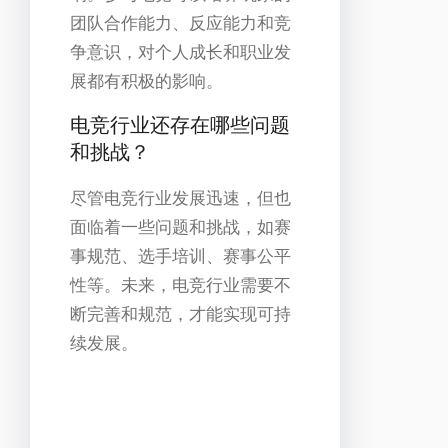
团队合作能力、反应能力和竞
争意识，对个人成长和职业发
展都有积极的影响。
电竞行业还存在哪些问题
和挑战？
尽管电竞行业发展迅速，但也
面临着一些问题和挑战，如赛
事规范、选手培训、赛事公平
性等。未来，电竞行业需要不
断完善和规范，才能实现可持
续发展。