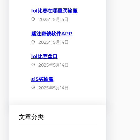
lol比赛在哪里买输赢
2025年5月15日
赌注赚钱软件APP
2025年5月14日
lol比赛盘口
2025年5月14日
s15买输赢
2025年5月14日
文章分类