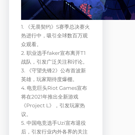
1. 《无畏契约》S赛季总决赛火
热进行中，吸引全球数百万观
众观看。
2. 职业选手faker宣布离开T1
战队，引发广泛关注和讨论。
3. 《守望先锋2》公布首波新
英雄，玩家期待度爆棚。
4. 电竞巨头Riot Games宣布
将在2021年推出全新游戏
《Project L》，引发玩家热
议。
5. 中国电竞选手Uzi宣布退役
后，引发行业内外各界的关注