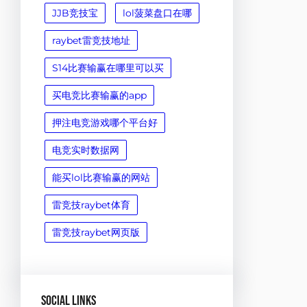
JJB竞技宝
lol菠菜盘口在哪
raybet雷竞技地址
S14比赛输赢在哪里可以买
买电竞比赛输赢的app
押注电竞游戏哪个平台好
电竞实时数据网
能买lol比赛输赢的网站
雷竞技raybet体育
雷竞技raybet网页版
Social Links