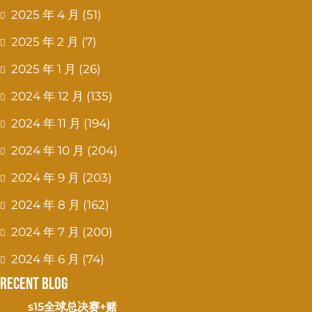
2025 年 4 月
(51)
2025 年 2 月
(7)
2025 年 1 月
(26)
2024 年 12 月
(135)
2024 年 11 月
(194)
2024 年 10 月
(204)
2024 年 9 月
(203)
2024 年 8 月
(162)
2024 年 7 月
(200)
2024 年 6 月
(74)
Recent Blog
s15全球总决赛+赌