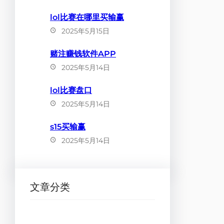
lol比赛在哪里买输赢
2025年5月15日
赌注赚钱软件APP
2025年5月14日
lol比赛盘口
2025年5月14日
s15买输赢
2025年5月14日
文章分类