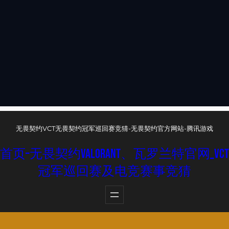
无畏契约VCT无畏契约冠军巡回赛竞猜-无畏契约官方网站-腾讯游戏
首页–无畏契约VALORANT、瓦罗兰特官网_VCT
冠军巡回赛及电竞赛事竞猜