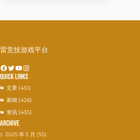
雷竞技游戏平台
Facebook
Twitter
YouTube
Instagram
Quick Links
文章
(451)
新闻
(426)
资讯
(435)
Archive
2025 年 5 月
(55)