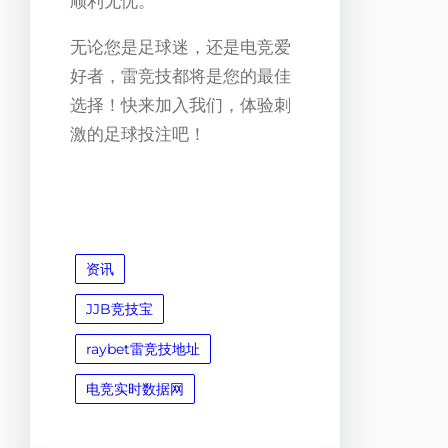
顺利无忧。
无论您是足球迷，还是电竞爱
好者，雷竞技都将是您的最佳
选择！快来加入我们，体验刺
激的足球投注吧！
资讯
JJB竞技宝
raybet雷竞技地址
电竞实时数据网