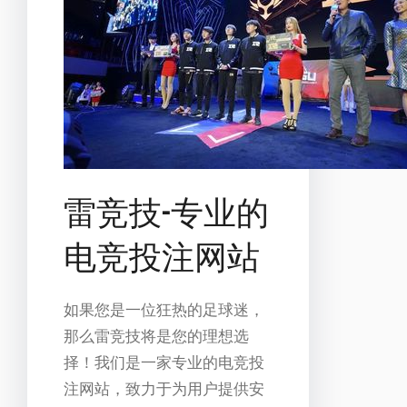
雷竞技-专业的
电竞投注网站
如果您是一位狂热的足球迷，
那么雷竞技将是您的理想选
择！我们是一家专业的电竞投
注网站，致力于为用户提供安