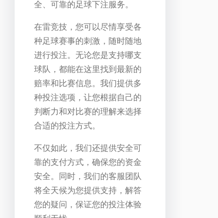
全、可靠的足球下注服务。
在雷竞技，您可以尽情享受各
种足球赛事的刺激，随时随地
进行投注。无论您是支持哪支
球队，都能在这里找到最新的
赔率和比赛信息。我们提供多
种投注选项，让您根据自己的
判断力和对比赛的理解来选择
合适的投注方式。
不仅如此，我们还提供安全可
靠的支付方式，确保您的资金
安全。同时，我们的客服团队
将全天候为您提供支持，解答
您的疑问，保证您的投注体验