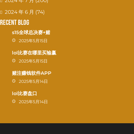
2024 年 7 月
(200)
2024 年 6 月
(74)
Recent Blog
s15全球总决赛+赌
2025年5月15日
lol比赛在哪里买输赢
2025年5月15日
赌注赚钱软件APP
2025年5月14日
lol比赛盘口
2025年5月14日