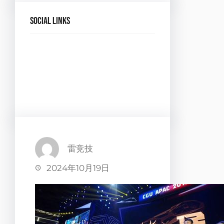
Social Links
Facebook
Twitter
LinkedIn
Instagram
雷竞技
2024年10月19日