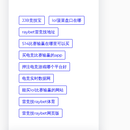
JJB竞技宝
lol菠菜盘口在哪
raybet雷竞技地址
S14比赛输赢在哪里可以买
买电竞比赛输赢的app
押注电竞游戏哪个平台好
电竞实时数据网
能买lol比赛输赢的网站
雷竞技raybet体育
雷竞技raybet网页版