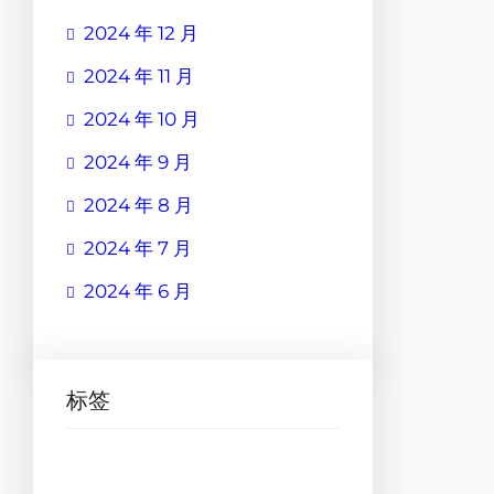
2024 年 12 月
2024 年 11 月
2024 年 10 月
2024 年 9 月
2024 年 8 月
2024 年 7 月
2024 年 6 月
标签