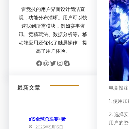
雷竞技的用户界面设计简洁直
观，功能分布清晰。用户可以快
速找到所需模块，例如赛事资
讯、竞猜玩法、数据分析等。移
动端应用还优化了触屏操作，提
高了用户体验。
Facebook
WordPress
Twitter
Instagram
Skype
最新文章
电竞投注
1. 使
2. 选
s15全球总决赛+赌
用户的资
2025年5月15日