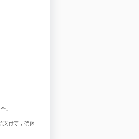
安全。
信支付等，确保