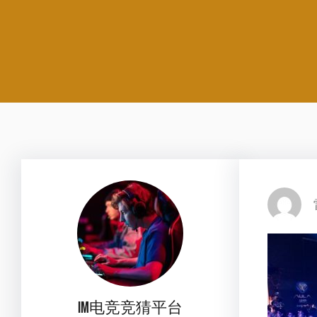
IM电竞竞猜平台