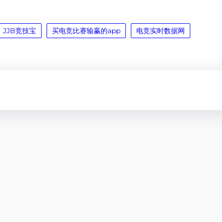
JJB竞技宝
买电竞比赛输赢的app
电竞实时数据网