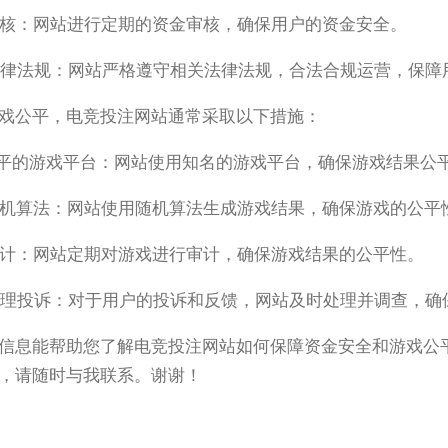
期审核：网站进行定期的资金审核，确保用户的资金安全。
守法律法规：网站严格遵守相关法律法规，合法合规运营，保障
戏公平，电竞投注网站通常采取以下措施：
用公平的游戏平台：网站使用知名的游戏平台，确保游戏结果公
用随机算法：网站使用随机算法生成游戏结果，确保游戏的公平
期审计：网站定期对游戏进行审计，确保游戏结果的公平性。
时处理投诉：对于用户的投诉和反馈，网站及时处理并调查，确
信息能帮助您了解电竞投注网站如何保障资金安全和游戏公
，请随时与我联系。谢谢！