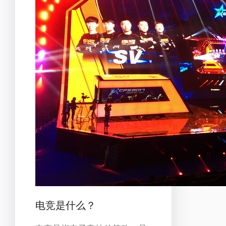
电竞是什么？