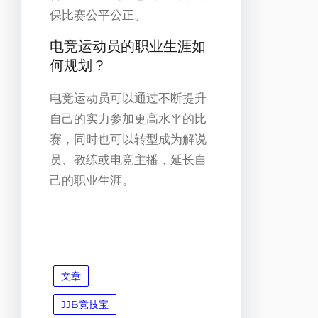
保比赛公平公正。
电竞运动员的职业生涯如
何规划？
电竞运动员可以通过不断提升
自己的实力参加更高水平的比
赛，同时也可以转型成为解说
员、教练或电竞主播，延长自
己的职业生涯。
文章
JJB竞技宝