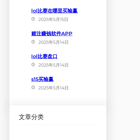
lol比赛在哪里买输赢
2025年5月15日
赌注赚钱软件APP
2025年5月14日
lol比赛盘口
2025年5月14日
s15买输赢
2025年5月14日
文章分类