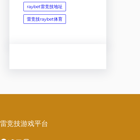
raybet雷竞技地址
雷竞技raybet体育
雷竞技游戏平台