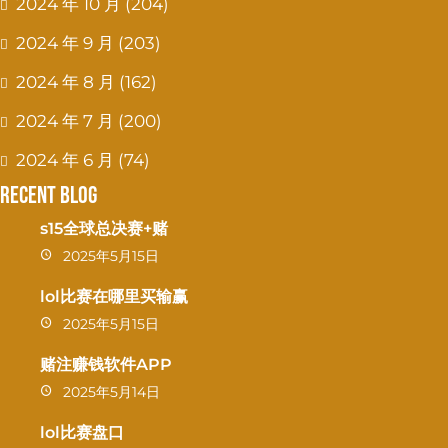
2024 年 10 月
(204)
2024 年 9 月
(203)
2024 年 8 月
(162)
2024 年 7 月
(200)
2024 年 6 月
(74)
Recent Blog
s15全球总决赛+赌
2025年5月15日
lol比赛在哪里买输赢
2025年5月15日
赌注赚钱软件APP
2025年5月14日
lol比赛盘口