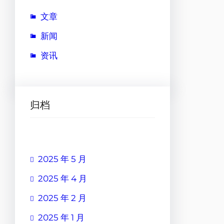
文章
新闻
资讯
归档
2025 年 5 月
2025 年 4 月
2025 年 2 月
2025 年 1 月