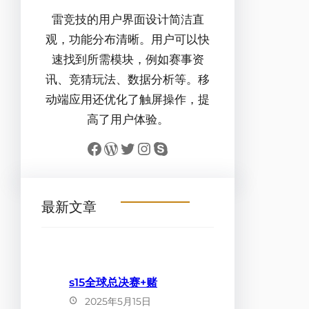
雷竞技的用户界面设计简洁直
观，功能分布清晰。用户可以快
速找到所需模块，例如赛事资
讯、竞猜玩法、数据分析等。移
动端应用还优化了触屏操作，提
高了用户体验。
Facebook
WordPress
Twitter
Instagram
Skype
最新文章
s15全球总决赛+赌
2025年5月15日