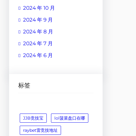
2024 年 10 月
2024 年 9 月
2024 年 8 月
2024 年 7 月
2024 年 6 月
标签
JJB竞技宝
lol菠菜盘口在哪
raybet雷竞技地址