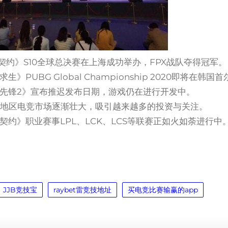
无畏契约》S10全球总决赛在上海成功举办，FPX战队夺得冠军。
地求生》PUBG Global Championship 2020即将在韩国
守望先锋2》宣布推迟发布日期，游戏仍在进行开发中。
南亚地区电竞市场逐渐壮大，吸引越来越多的投资与关注。
无畏契约》职业赛事LPL、LCK、LCS等联赛正如火如荼进行中
JJB竞技宝
raybet雷竞技地址
买电竞比赛输赢的app