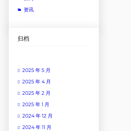
资讯
归档
2025 年 5 月
2025 年 4 月
2025 年 2 月
2025 年 1 月
2024 年 12 月
2024 年 11 月