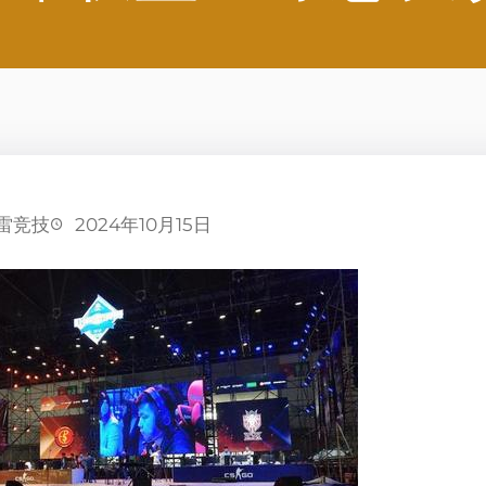
雷竞技
2024年10月15日