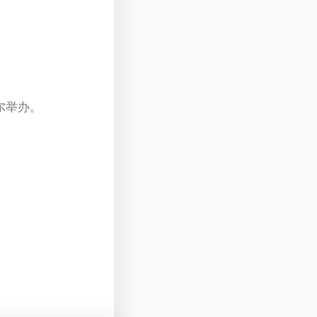
首尔举办。
。