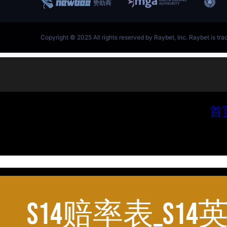
跳
至
内
容
首
S14赔率表_