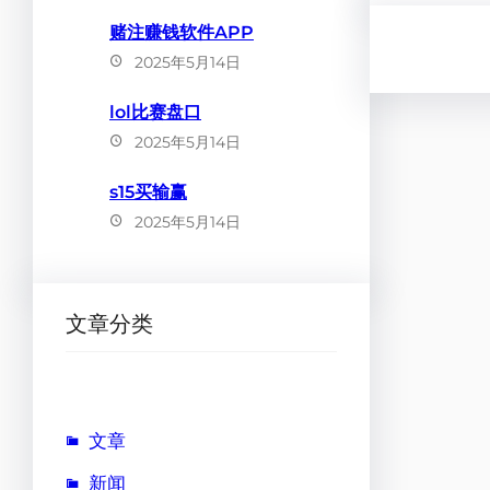
赌注赚钱软件APP
2025年5月14日
lol比赛盘口
2025年5月14日
s15买输赢
2025年5月14日
文章分类
文章
新闻