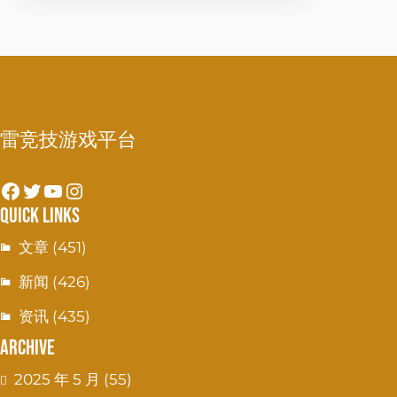
雷竞技游戏平台
Facebook
Twitter
YouTube
Instagram
Quick Links
文章
(451)
新闻
(426)
资讯
(435)
Archive
2025 年 5 月
(55)