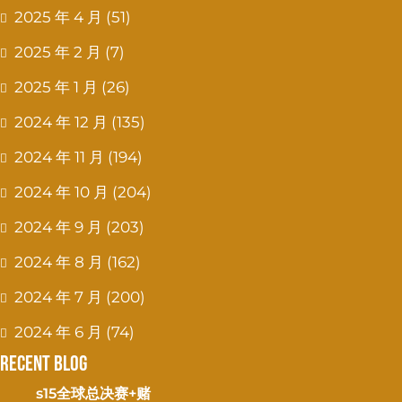
2025 年 4 月
(51)
2025 年 2 月
(7)
2025 年 1 月
(26)
2024 年 12 月
(135)
2024 年 11 月
(194)
2024 年 10 月
(204)
2024 年 9 月
(203)
2024 年 8 月
(162)
2024 年 7 月
(200)
2024 年 6 月
(74)
Recent Blog
s15全球总决赛+赌