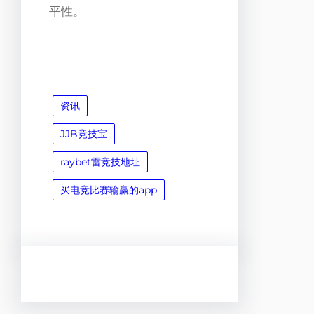
平性。
资讯
JJB竞技宝
raybet雷竞技地址
买电竞比赛输赢的app