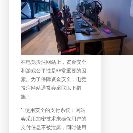
在电竞投注网站上，资金安全
和游戏公平性是非常重要的因
素。为了保障资金安全，电竞
投注网站通常会采取以下措
施：
1. 使用安全的支付系统：网站
会采用加密技术来确保用户的
支付信息不被泄露，同时使用