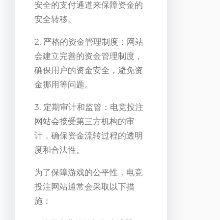
安全的支付通道来保障资金的
安全转移。
2. 严格的资金管理制度：网站
会建立完善的资金管理制度，
确保用户的资金安全，避免资
金挪用等问题。
3. 定期审计和监管：电竞投注
网站会接受第三方机构的审
计，确保资金流转过程的透明
度和合法性。
为了保障游戏的公平性，电竞
投注网站通常会采取以下措
施：