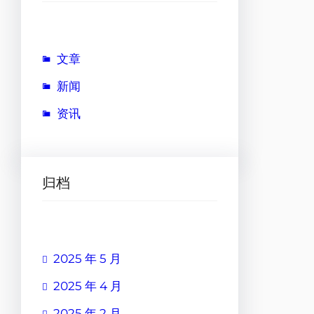
文章
新闻
资讯
归档
2025 年 5 月
2025 年 4 月
2025 年 2 月