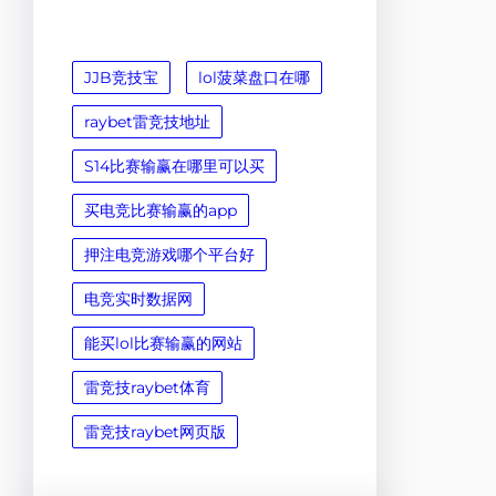
JJB竞技宝
lol菠菜盘口在哪
raybet雷竞技地址
S14比赛输赢在哪里可以买
买电竞比赛输赢的app
押注电竞游戏哪个平台好
电竞实时数据网
能买lol比赛输赢的网站
雷竞技raybet体育
雷竞技raybet网页版