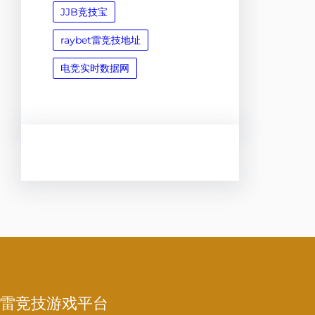
JJB竞技宝
raybet雷竞技地址
电竞实时数据网
雷竞技游戏平台