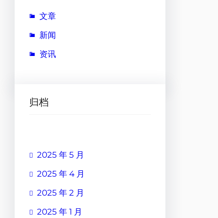
文章
新闻
资讯
归档
2025 年 5 月
2025 年 4 月
2025 年 2 月
2025 年 1 月