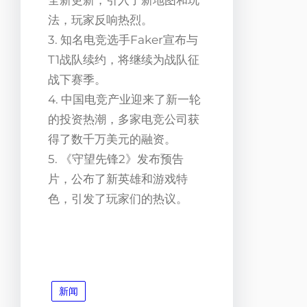
法，玩家反响热烈。
3. 知名电竞选手Faker宣布与
T1战队续约，将继续为战队征
战下赛季。
4. 中国电竞产业迎来了新一轮
的投资热潮，多家电竞公司获
得了数千万美元的融资。
5. 《守望先锋2》发布预告
片，公布了新英雄和游戏特
色，引发了玩家们的热议。
新闻