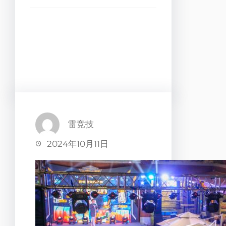
Facebook
Twitter
LinkedIn
Instagram
雷竞技
2024年10月11日