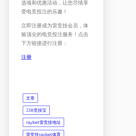
选项和优惠活动，让您尽情享
受电竞投注的乐趣！
立即注册成为雷竞技会员，体
验顶尖的电竞投注服务！点击
下方链接进行注册：
注册
文章
JJB竞技宝
raybet雷竞技地址
雷竞技raybet体育