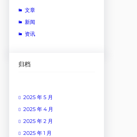
文章
新闻
资讯
归档
2025 年 5 月
2025 年 4 月
2025 年 2 月
2025 年 1 月