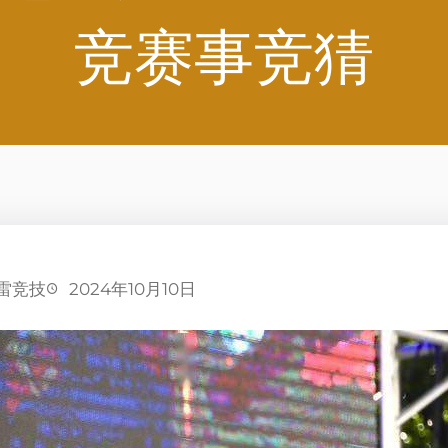
竞赛事竞猜
雷竞技
2024年10月10日