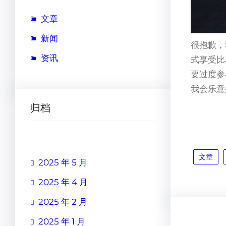
文章
新闻
很抱歉，
资讯
式享受比
要过度参
我会乐意
归档
文章
2025 年 5 月
2025 年 4 月
2025 年 2 月
2025 年 1 月