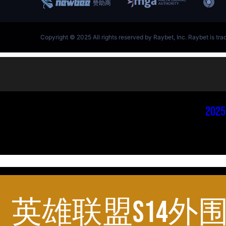
跳
至
内
容
20
英雄联盟S14外