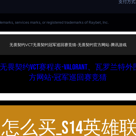
无畏契约VCT无畏契约冠军巡回赛竞猜-无畏契约官方网站-腾讯游戏
25无畏契约VCT赛程表-VALORANT、瓦罗兰特
方网站-冠军巡回赛竞猜
首页
雷竞技竞猜
雷竞技押注
雷竞技官网
雷竞技投注
围怎么买_S14英