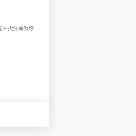
您在投注前做好