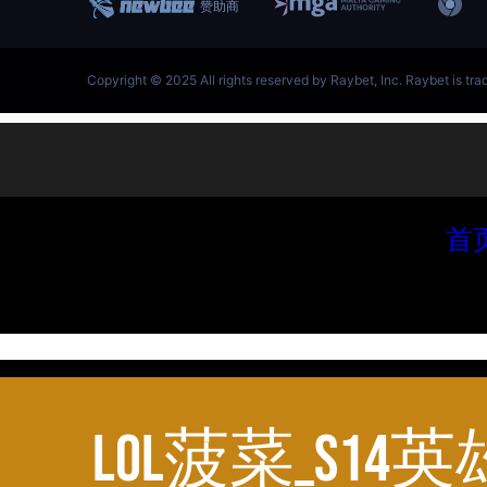
跳
至
内
容
首页
lol菠菜_S