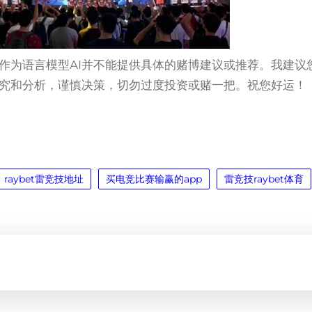
作为语言模型AI并不能提供具体的赌博建议或推荐。我建议
究和分析，谨慎决策，切勿过度投资或赌一把。祝您好运！
raybet雷竞技地址
买电竞比赛输赢的app
雷竞技raybet体育