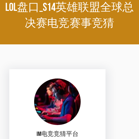
LOL盘口_S14英雄联盟全球总
决赛电竞赛事竞猜
IM电竞竞猜平台