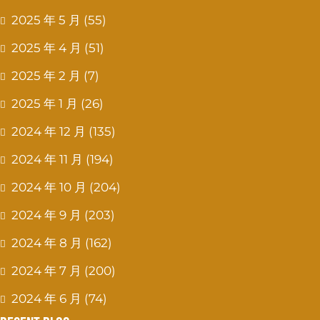
2025 年 5 月
(55)
2025 年 4 月
(51)
2025 年 2 月
(7)
2025 年 1 月
(26)
2024 年 12 月
(135)
2024 年 11 月
(194)
2024 年 10 月
(204)
2024 年 9 月
(203)
2024 年 8 月
(162)
2024 年 7 月
(200)
2024 年 6 月
(74)