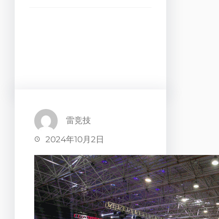
Facebook
Twitter
LinkedIn
Instagram
雷竞技
2024年10月2日