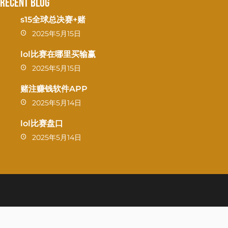
Recent Blog
s15全球总决赛+赌
2025年5月15日
lol比赛在哪里买输赢
2025年5月15日
赌注赚钱软件APP
2025年5月14日
lol比赛盘口
2025年5月14日