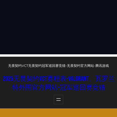
无畏契约VCT无畏契约冠军巡回赛竞猜-无畏契约官方网站-腾讯游戏
2025无畏契约VCT赛程表-VALORANT、瓦罗兰
特外围官方网站-冠军巡回赛竞猜