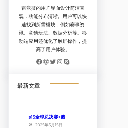
雷竞技的用户界面设计简洁直
观，功能分布清晰。用户可以快
速找到所需模块，例如赛事资
讯、竞猜玩法、数据分析等。移
动端应用还优化了触屏操作，提
高了用户体验。
Facebook
WordPress
Twitter
Instagram
Skype
最新文章
s15全球总决赛+赌
2025年5月15日