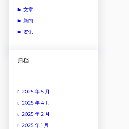
文章
新闻
资讯
归档
2025 年 5 月
2025 年 4 月
2025 年 2 月
2025 年 1 月