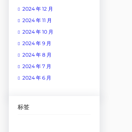
2024 年 12 月
2024 年 11 月
2024 年 10 月
2024 年 9 月
2024 年 8 月
2024 年 7 月
2024 年 6 月
标签