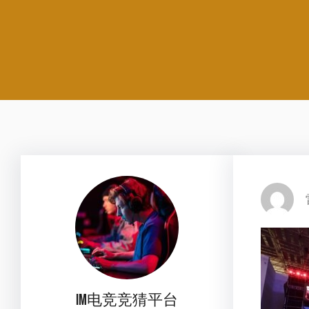
IM电竞竞猜平台