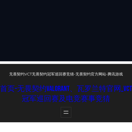
无畏契约VCT无畏契约冠军巡回赛竞猜-无畏契约官方网站-腾讯游戏
首页–无畏契约VALORANT、瓦罗兰特官网_VCT
冠军巡回赛及电竞赛事竞猜