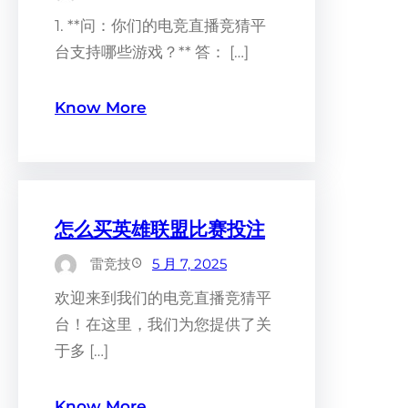
1. **问：你们的电竞直播竞猜平
台支持哪些游戏？** 答： […]
Know More
怎么买英雄联盟比赛投注
雷竞技
5 月 7, 2025
欢迎来到我们的电竞直播竞猜平
台！在这里，我们为您提供了关
于多 […]
Know More