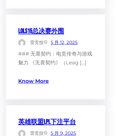
lols15总决赛外围
雷竞技
5 月 12, 2025
### 无畏契约：电竞传奇与游戏
魅力 《无畏契约》（Leag […]
Know More
英雄联盟lpl下注平台
雷竞技
5 月 9, 2025