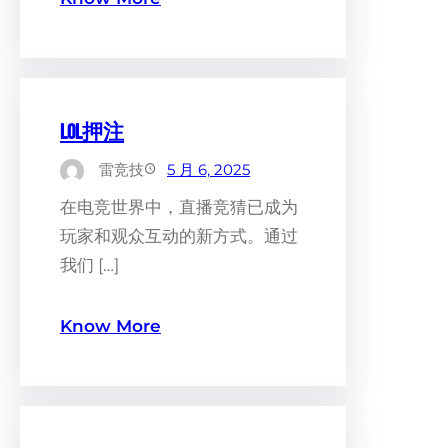
lol押注
雷竞技
5 月 6, 2025
在电竞世界中，直播竞猜已成为
玩家和观众互动的新方式。通过
我们 […]
Know More