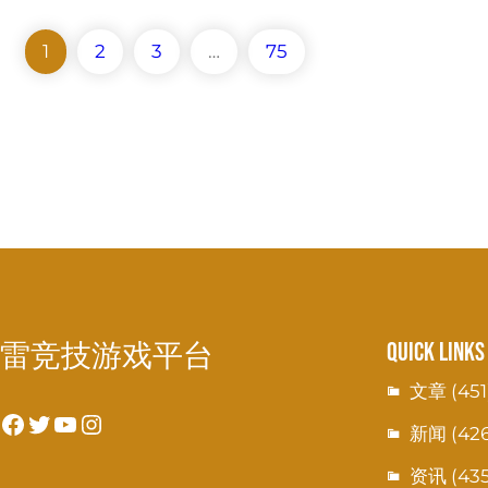
1
2
3
…
75
Quick Links
雷竞技游戏平台
文章
(451
Facebook
Twitter
YouTube
Instagram
新闻
(426
资讯
(435