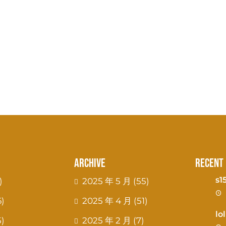
Archive
Recent
s
)
2025 年 5 月
(55)
)
2025 年 4 月
(51)
l
)
2025 年 2 月
(7)