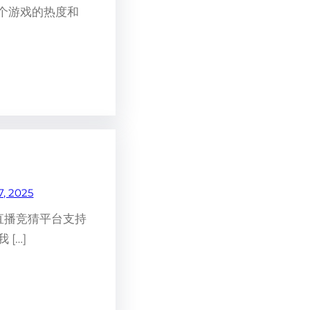
个游戏的热度和
7, 2025
竞直播竞猜平台支持
 […]