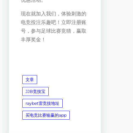
现在就加入我们，体验刺激的
电竞投注乐趣吧！立即注册账
号，参与足球比赛竞猜，赢取
丰厚奖金！
文章
JJB竞技宝
raybet雷竞技地址
买电竞比赛输赢的app