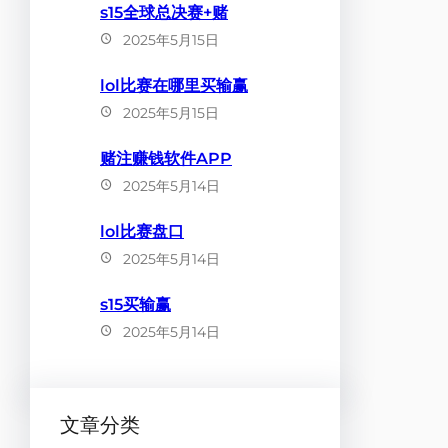
s15全球总决赛+赌
2025年5月15日
lol比赛在哪里买输赢
2025年5月15日
赌注赚钱软件APP
2025年5月14日
lol比赛盘口
2025年5月14日
s15买输赢
2025年5月14日
文章分类