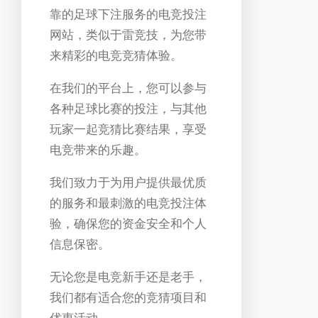
靠的足球下注服务的电竞投注
网站，类似于雷竞技，为您带
来精彩的电竞竞猜体验。
在我们的平台上，您可以参与
各种足球比赛的投注，与其他
玩家一起竞猜比赛结果，享受
电竞带来的乐趣。
我们致力于为用户提供最优质
的服务和最刺激的电竞投注体
验，确保您的资金安全和个人
信息保密。
无论您是电竞新手还是老手，
我们都有适合您的竞猜项目和
优惠活动。