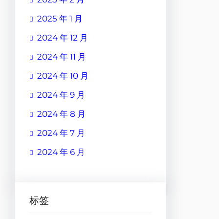
2025 年 1 月
2024 年 12 月
2024 年 11 月
2024 年 10 月
2024 年 9 月
2024 年 8 月
2024 年 7 月
2024 年 6 月
标签