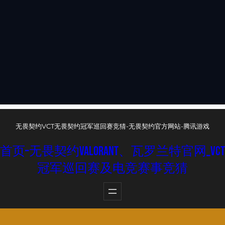
无畏契约VCT无畏契约冠军巡回赛竞猜-无畏契约官方网站-腾讯游戏
首页–无畏契约VALORANT、瓦罗兰特官网_VCT
冠军巡回赛及电竞赛事竞猜