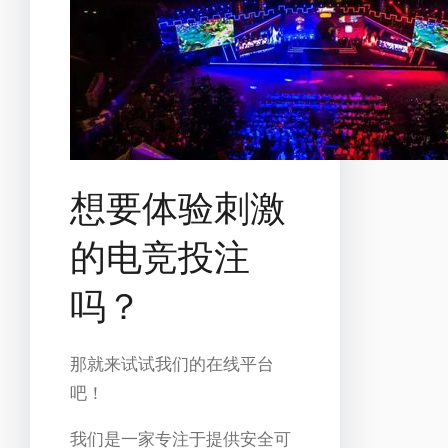
想要体验刺激
的电竞投注
吗？
那就来试试我们的在线平台
吧！
我们是一家专注于提供安全可