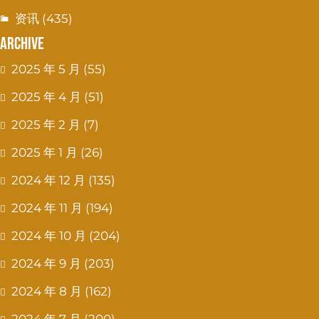
资讯
(435)
Archive
2025 年 5 月
(55)
2025 年 4 月
(51)
2025 年 2 月
(7)
2025 年 1 月
(26)
2024 年 12 月
(135)
2024 年 11 月
(194)
2024 年 10 月
(204)
2024 年 9 月
(203)
2024 年 8 月
(162)
2024 年 7 月
(200)