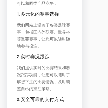
可以和同类产品竞争：
1. 多元化的赛事选择
我们网站上涵盖了各类足球赛
事，包括国内外联赛、世界杯
等重要赛事，让您可以随时随
地参与投注。
2. 实时赛况跟踪
我们提供实时的比赛结果和赛
况跟踪功能，让您可以随时了
解您下注的比赛情况，及时调
整自己的投注策略。
3. 安全可靠的支付方式