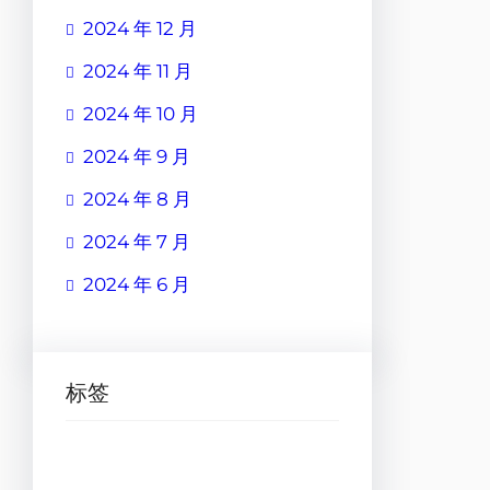
2024 年 12 月
2024 年 11 月
2024 年 10 月
2024 年 9 月
2024 年 8 月
2024 年 7 月
2024 年 6 月
标签