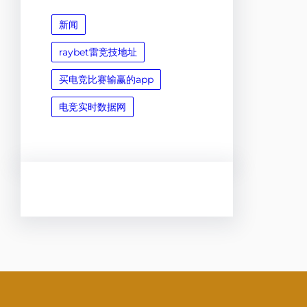
新闻
raybet雷竞技地址
买电竞比赛输赢的app
电竞实时数据网