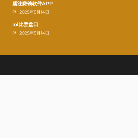
赌注赚钱软件APP
2025年5月14日
lol比赛盘口
2025年5月14日