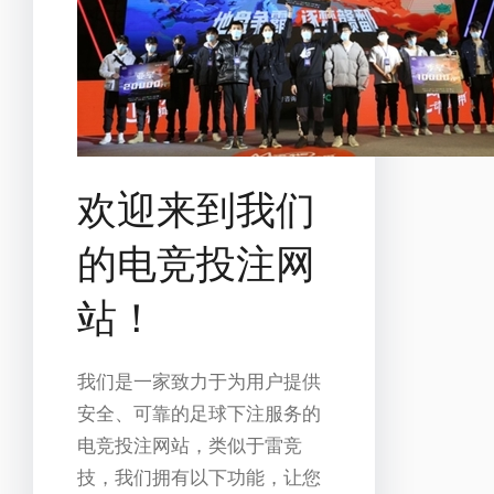
欢迎来到我们
的电竞投注网
站！
我们是一家致力于为用户提供
安全、可靠的足球下注服务的
电竞投注网站，类似于雷竞
技，我们拥有以下功能，让您