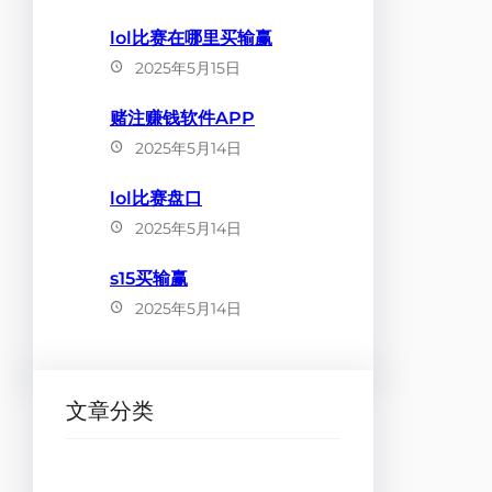
lol比赛在哪里买输赢
2025年5月15日
赌注赚钱软件APP
2025年5月14日
lol比赛盘口
2025年5月14日
s15买输赢
2025年5月14日
文章分类