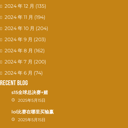
2024 年 12 月
(135)
2024 年 11 月
(194)
2024 年 10 月
(204)
2024 年 9 月
(203)
2024 年 8 月
(162)
2024 年 7 月
(200)
2024 年 6 月
(74)
Recent Blog
s15全球总决赛+赌
2025年5月15日
lol比赛在哪里买输赢
2025年5月15日