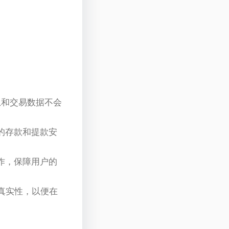
息和交易数据不会
的存款和提款安
作，保障用户的
真实性，以便在