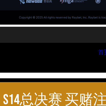
跳
至
内
容
首
S14总决赛 买赌