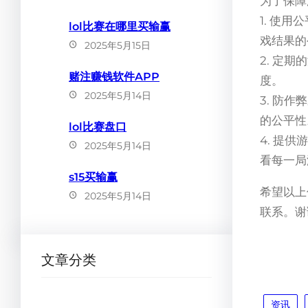
为了保障
1. 使
lol比赛在哪里买输赢
戏结果的
2025年5月15日
2. 定
赌注赚钱软件APP
度。
2025年5月14日
3. 防
的公平性
lol比赛盘口
4. 提
2025年5月14日
看每一局
s15买输赢
希望以上
2025年5月14日
联系。谢
文章分类
资讯