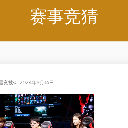
赛事竞猜
雷竞技
2024年9月14日