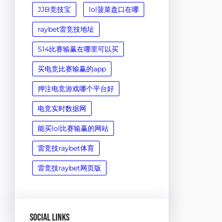
JJB竞技宝
lol菠菜盘口在哪
raybet雷竞技地址
S14比赛输赢在哪里可以买
买电竞比赛输赢的app
押注电竞游戏哪个平台好
电竞实时数据网
能买lol比赛输赢的网站
雷竞技raybet体育
雷竞技raybet网页版
Social Links