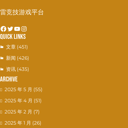
雷竞技游戏平台
Facebook
Twitter
YouTube
Instagram
Quick Links
文章
(451)
新闻
(426)
资讯
(435)
Archive
2025 年 5 月
(55)
2025 年 4 月
(51)
2025 年 2 月
(7)
2025 年 1 月
(26)