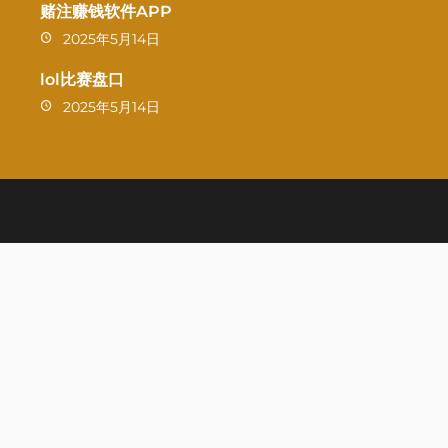
赌注赚钱软件APP
2025年5月14日
lol比赛盘口
2025年5月14日