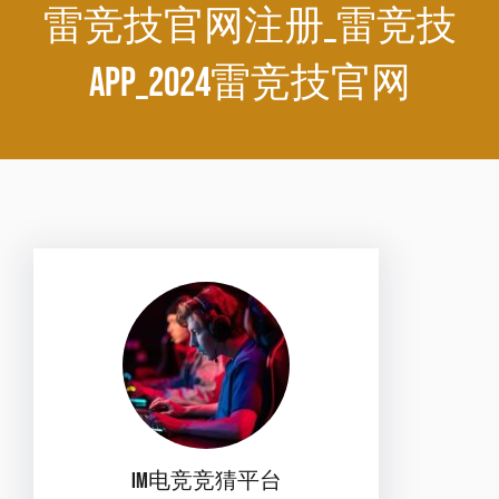
雷竞技官网注册_雷竞技
app_2024雷竞技官网
IM电竞竞猜平台