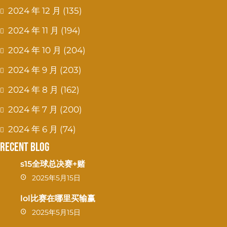
2024 年 12 月
(135)
2024 年 11 月
(194)
2024 年 10 月
(204)
2024 年 9 月
(203)
2024 年 8 月
(162)
2024 年 7 月
(200)
2024 年 6 月
(74)
Recent Blog
s15全球总决赛+赌
2025年5月15日
lol比赛在哪里买输赢
2025年5月15日