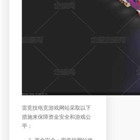
雷竞技电竞游戏网站采取以下
措施来保障资金安全和游戏公
平：