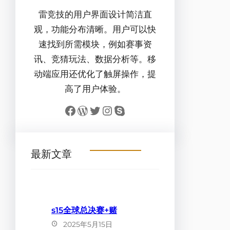
雷竞技的用户界面设计简洁直
观，功能分布清晰。用户可以快
速找到所需模块，例如赛事资
讯、竞猜玩法、数据分析等。移
动端应用还优化了触屏操作，提
高了用户体验。
Facebook
WordPress
Twitter
Instagram
Skype
最新文章
s15全球总决赛+赌
2025年5月15日