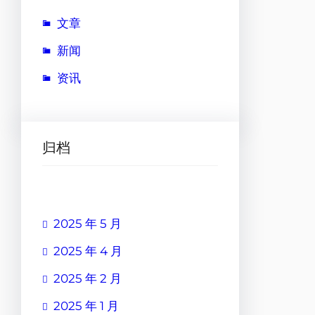
文章
新闻
资讯
归档
2025 年 5 月
2025 年 4 月
2025 年 2 月
2025 年 1 月