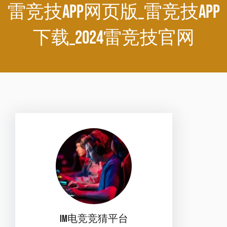
雷竞技app网页版_雷竞技app
下载_2024雷竞技官网
IM电竞竞猜平台