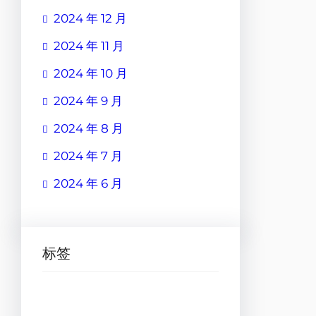
2024 年 12 月
2024 年 11 月
2024 年 10 月
2024 年 9 月
2024 年 8 月
2024 年 7 月
2024 年 6 月
标签