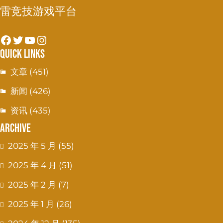
雷竞技游戏平台
Facebook
Twitter
YouTube
Instagram
Quick Links
文章
(451)
新闻
(426)
资讯
(435)
Archive
2025 年 5 月
(55)
2025 年 4 月
(51)
2025 年 2 月
(7)
2025 年 1 月
(26)