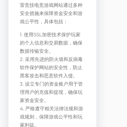
雷竞技电竞游戏网站通过多种
安全措施来保障资金安全和游
戏公平性，具体包括：
1. 使用SSL加密技术保护玩家
的个人信息和交易数据，确保
数据传输安全。
2. 采用先进的防火墙和反病毒
软件保护网站的安全性，防止
黑客攻击和恶意软件入侵。
3. 设立专门的资金账户用于管
理用户的充值和提现，确保玩
家资金安全。
4. 严格遵守相关法律法规和游
戏规则，保障游戏公平性和玩
家利益。