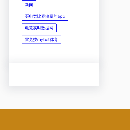
新闻
买电竞比赛输赢的app
电竞实时数据网
雷竞技raybet体育