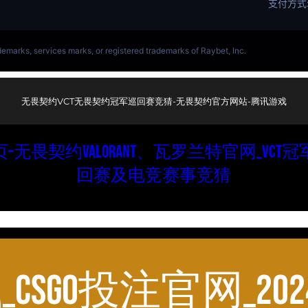
无畏契约VCT无畏契约冠军巡回赛竞猜-无畏契约官方网站-腾讯游戏
–无畏契约VALORANT、瓦罗兰特官网_VCT
回赛及电竞赛事竞猜
首页
雷竞技竞猜
雷竞技押注
雷竞技官网
雷竞技投注
p下载_CSGO投注官网_