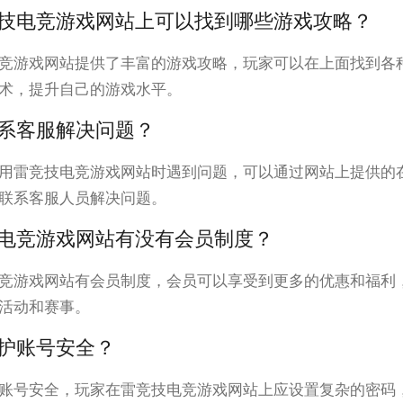
技电竞游戏网站上可以找到哪些游戏攻略？
竞游戏网站提供了丰富的游戏攻略，玩家可以在上面找到各
术，提升自己的游戏水平。
系客服解决问题？
用雷竞技电竞游戏网站时遇到问题，可以通过网站上提供的
联系客服人员解决问题。
电竞游戏网站有没有会员制度？
竞游戏网站有会员制度，会员可以享受到更多的优惠和福利
活动和赛事。
护账号安全？
账号安全，玩家在雷竞技电竞游戏网站上应设置复杂的密码