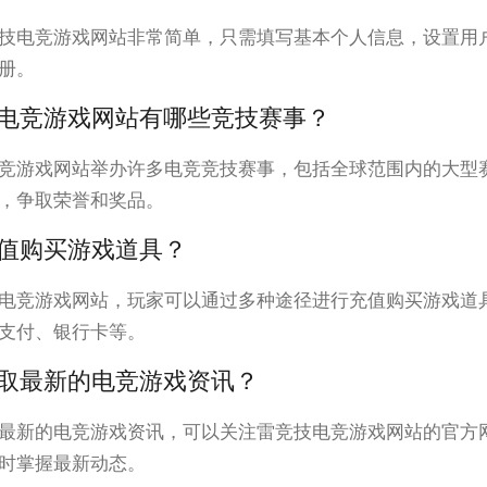
技电竞游戏网站非常简单，只需填写基本个人信息，设置用
册。
电竞游戏网站有哪些竞技赛事？
竞游戏网站举办许多电竞竞技赛事，包括全球范围内的大型
，争取荣誉和奖品。
值购买游戏道具？
电竞游戏网站，玩家可以通过多种途径进行充值购买游戏道
支付、银行卡等。
取最新的电竞游戏资讯？
最新的电竞游戏资讯，可以关注雷竞技电竞游戏网站的官方
时掌握最新动态。