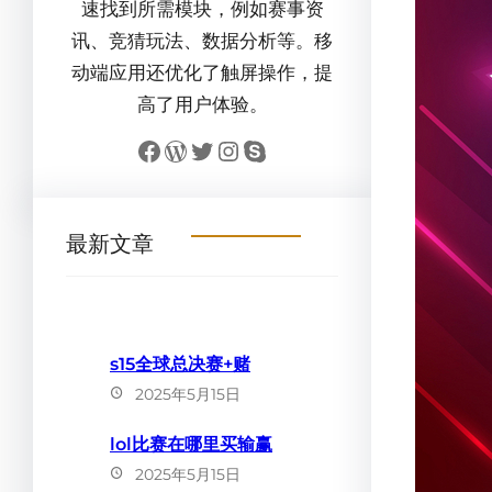
速找到所需模块，例如赛事资
讯、竞猜玩法、数据分析等。移
动端应用还优化了触屏操作，提
高了用户体验。
Facebook
WordPress
Twitter
Instagram
Skype
最新文章
s15全球总决赛+赌
2025年5月15日
lol比赛在哪里买输赢
2025年5月15日