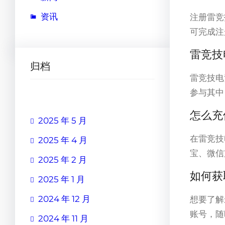
资讯
注册雷竞
可完成注
雷竞技
归档
雷竞技电
参与其中
怎么充
2025 年 5 月
在雷竞技
2025 年 4 月
宝、微信
2025 年 2 月
如何获
2025 年 1 月
2024 年 12 月
想要了解
账号，随
2024 年 11 月