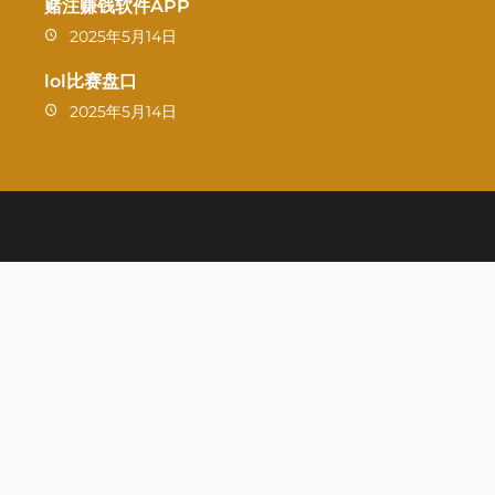
赌注赚钱软件APP
2025年5月14日
lol比赛盘口
2025年5月14日