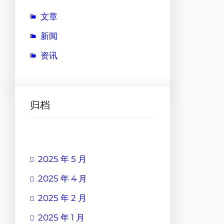
文章
新闻
资讯
归档
2025 年 5 月
2025 年 4 月
2025 年 2 月
2025 年 1 月