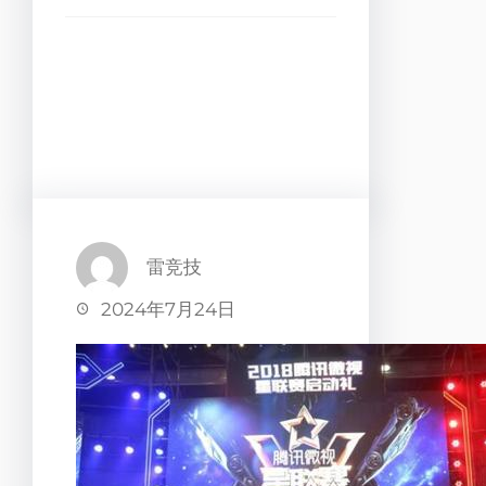
Facebook
Twitter
LinkedIn
Instagram
雷竞技
2024年7月24日