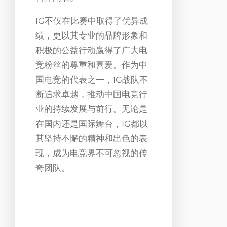
IG不仅在比赛中取得了优异成
绩，更以其专业的品牌形象和
积极的公益行动赢得了广大电
竞粉丝的尊重和喜爱。作为中
国电竞的代表之一，IG战队不
断追求卓越，推动中国电竞行
业的持续发展与前行。无论是
在国内还是国际舞台，IG都以
其坚持不懈的精神和出色的表
现，成为电竞界不可忽视的传
奇团队。