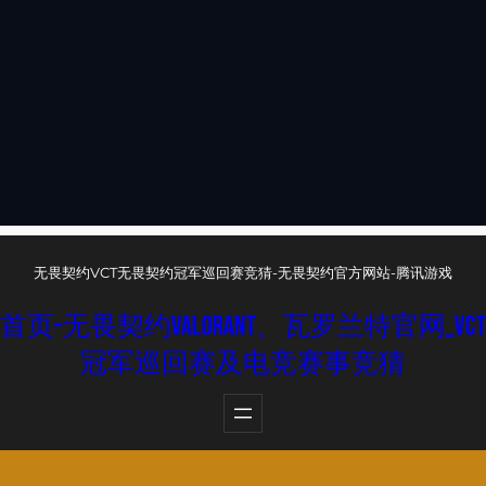
无畏契约VCT无畏契约冠军巡回赛竞猜-无畏契约官方网站-腾讯游戏
首页–无畏契约VALORANT、瓦罗兰特官网_VCT
冠军巡回赛及电竞赛事竞猜