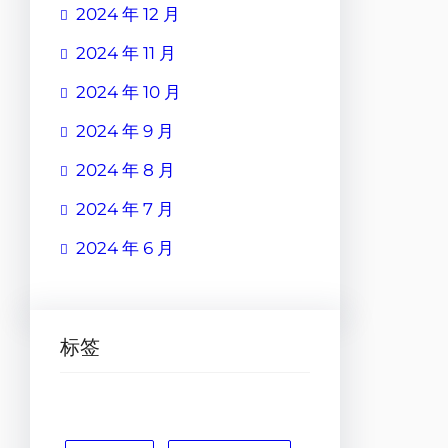
2024 年 12 月
2024 年 11 月
2024 年 10 月
2024 年 9 月
2024 年 8 月
2024 年 7 月
2024 年 6 月
标签