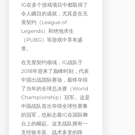
IG在多个游戏项目中都取得了
令人瞩目的成就，尤其是在无
畏契约（League of
Legends）和绝地求生
（PUBG）等游戏中享有盛
誉。
在无畏契约领域，IG战队于
2018年迎来了巅峰时刻，代表
中国出战国际赛场，最终夺得
了当年的全球总决赛（World
Championship）冠军。这是
中国战队首次夺得全球性赛事
的冠军，也标志着IG在国际舞
台上的崛起。这支战队拥有一
支经验丰富、战术多变的阵