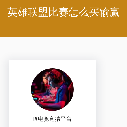
英雄联盟比赛怎么买输赢
IM电竞竞猜平台