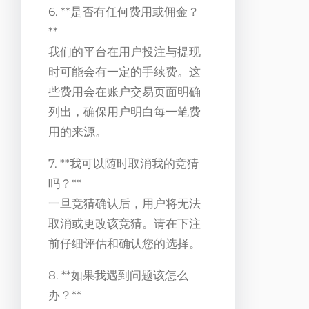
6. **是否有任何费用或佣金？
**
我们的平台在用户投注与提现
时可能会有一定的手续费。这
些费用会在账户交易页面明确
列出，确保用户明白每一笔费
用的来源。
7. **我可以随时取消我的竞猜
吗？**
一旦竞猜确认后，用户将无法
取消或更改该竞猜。请在下注
前仔细评估和确认您的选择。
8. **如果我遇到问题该怎么
办？**