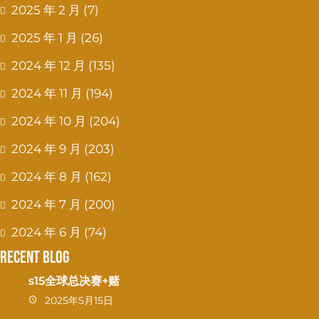
2025 年 2 月
(7)
2025 年 1 月
(26)
2024 年 12 月
(135)
2024 年 11 月
(194)
2024 年 10 月
(204)
2024 年 9 月
(203)
2024 年 8 月
(162)
2024 年 7 月
(200)
2024 年 6 月
(74)
Recent Blog
s15全球总决赛+赌
2025年5月15日