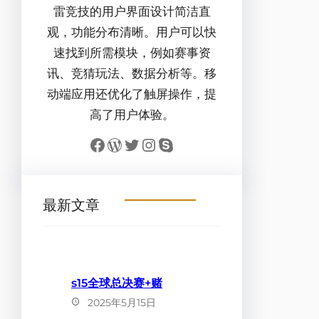
雷竞技的用户界面设计简洁直
观，功能分布清晰。用户可以快
速找到所需模块，例如赛事资
讯、竞猜玩法、数据分析等。移
动端应用还优化了触屏操作，提
高了用户体验。
Facebook
WordPress
Twitter
Instagram
Skype
最新文章
s15全球总决赛+赌
2025年5月15日