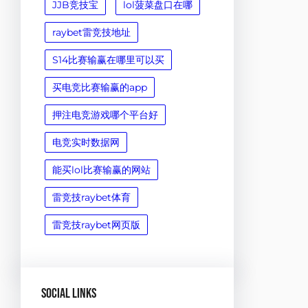
JJB竞技宝
lol菠菜盘口在哪
raybet雷竞技地址
S14比赛输赢在哪里可以买
买电竞比赛输赢的app
押注电竞游戏哪个平台好
电竞实时数据网
能买lol比赛输赢的网站
雷竞技raybet体育
雷竞技raybet网页版
Social Links