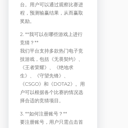
台。用户可以通过观察比赛进
程，预测输赢结果，从而赢取
奖励。
2. **我可以在哪些游戏上进行
竞猜？**
我们平台支持多款热门电子竞
技游戏，包括《无畏契约》、
《王者荣耀》、《绝地求
生》、《守望先锋》、
《CSGO》和《DOTA2》。用
户可以根据各个比赛的情况选
择合适的竞猜项目。
3. **如何注册账号？**
要注册账号，用户只需点击首