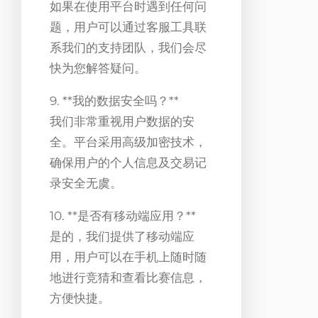
如果在使用平台时遇到任何问
题，用户可以通过客服工具联
系我们的支持团队，我们会尽
快为您解答疑问。
9. **我的数据安全吗？**
我们非常重视用户数据的安
全。平台采用高级加密技术，
确保用户的个人信息及交易记
录安全无虞。
10. **是否有移动端应用？**
是的，我们提供了移动端应
用，用户可以在手机上随时随
地进行竞猜和查看比赛信息，
方便快捷。