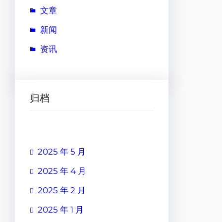
文章
新闻
资讯
归档
2025 年 5 月
2025 年 4 月
2025 年 2 月
2025 年 1 月