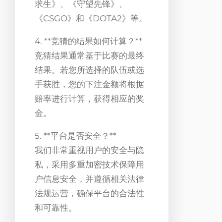
求生》、《守望先锋》、
《CSGO》和《DOTA2》等。
4. **竞猜的结果如何计算？**
竞猜结果通常基于比赛的最终
结果。若您所选择的队伍或选
手获胜，您的下注金额将根据
赔率进行计算，获得相应的奖
金。
5. **平台是否安全？**
我们非常重视用户的安全与隐
私，采用多重加密技术保障用
户信息安全，并遵循相关法律
法规运营，确保平台的合法性
和可靠性。