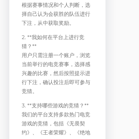
根据赛事情况和个人判断，选
择自己认为会获胜的队伍进行
下注，从中获取奖励。
2. **我如何在平台上进行竞
猜？**
用户只需注册一个账户，浏览
当前举行的电竞赛事，选择感
兴趣的比赛，然后按照提示进
行下注，确认投注后即可参与
竞猜。
3. **支持哪些游戏的竞猜？**
我们的平台支持多款热门电竞
游戏的竞猜，包括《无畏契
约》、《王者荣耀》、《绝地