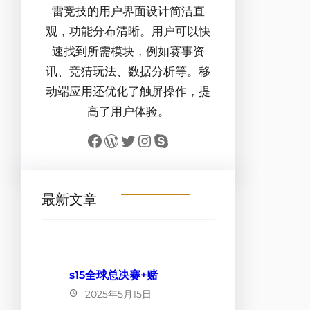
雷竞技的用户界面设计简洁直
观，功能分布清晰。用户可以快
速找到所需模块，例如赛事资
讯、竞猜玩法、数据分析等。移
动端应用还优化了触屏操作，提
高了用户体验。
Facebook
WordPress
Twitter
Instagram
Skype
最新文章
s15全球总决赛+赌
2025年5月15日