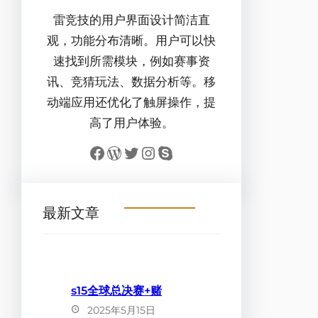
雷竞技的用户界面设计简洁直
观，功能分布清晰。用户可以快
速找到所需模块，例如赛事资
讯、竞猜玩法、数据分析等。移
动端应用还优化了触屏操作，提
高了用户体验。
Facebook
WordPress
Twitter
Instagram
Skype
最新文章
s15全球总决赛+赌
2025年5月15日