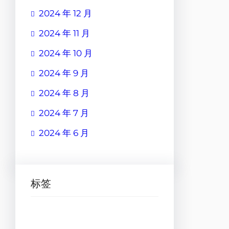
2024 年 12 月
2024 年 11 月
2024 年 10 月
2024 年 9 月
2024 年 8 月
2024 年 7 月
2024 年 6 月
标签