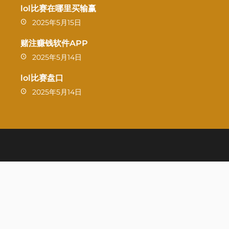
lol比赛在哪里买输赢
2025年5月15日
赌注赚钱软件APP
2025年5月14日
lol比赛盘口
2025年5月14日