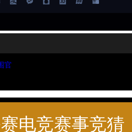
外围官
总决赛电竞赛事竞猜