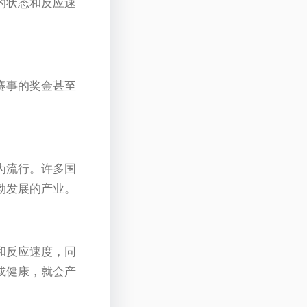
的状态和反应速
赛事的奖金甚至
。
为流行。许多国
勃发展的产业。
和反应速度，同
或健康，就会产