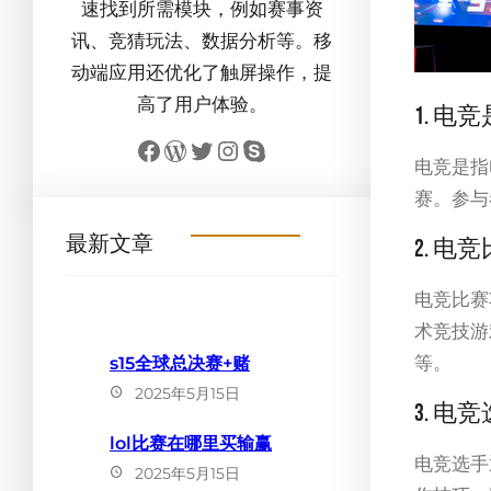
速找到所需模块，例如赛事资
讯、竞猜玩法、数据分析等。移
动端应用还优化了触屏操作，提
高了用户体验。
1. 电
Facebook
WordPress
Twitter
Instagram
Skype
电竞是指
赛。参与
最新文章
2. 
电竞比赛
术竞技游
等。
s15全球总决赛+赌
2025年5月15日
3. 
lol比赛在哪里买输赢
电竞选手
2025年5月15日