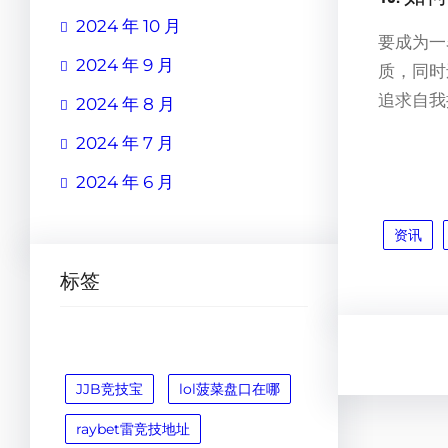
2024 年 10 月
要成为一
2024 年 9 月
质，同时
追求自我
2024 年 8 月
2024 年 7 月
2024 年 6 月
资讯
标签
JJB竞技宝
lol菠菜盘口在哪
raybet雷竞技地址