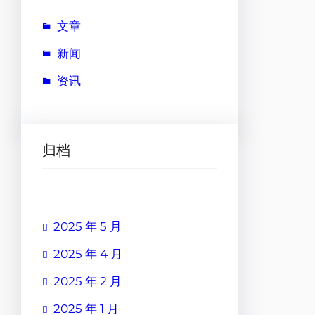
文章
新闻
资讯
归档
2025 年 5 月
2025 年 4 月
2025 年 2 月
2025 年 1 月