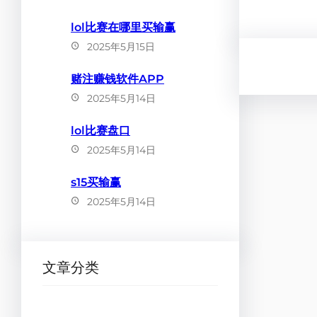
lol比赛在哪里买输赢
2025年5月15日
赌注赚钱软件APP
2025年5月14日
lol比赛盘口
2025年5月14日
s15买输赢
2025年5月14日
文章分类