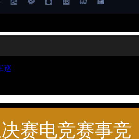
冠军巡
球总决赛电竞赛事竞