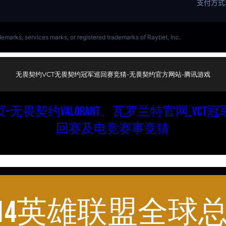
无畏契约VCT无畏契约冠军巡回赛竞猜-无畏契约官方网站-腾讯游戏
–无畏契约VALORANT、瓦罗兰特官网_VCT
回赛及电竞赛事竞猜
首页
雷竞技竞猜
雷竞技押注
雷竞技官网
雷竞技投注
_S14英雄联盟全