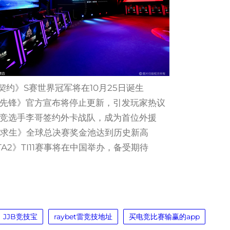
无畏契约》S赛世界冠军将在10月25日诞生
守望先锋》官方宣布将停止更新，引发玩家热议
国电竞选手李哥签约外卡战队，成为首位外援
绝地求生》全球总决赛奖金池达到历史新高
OTA2》TI11赛事将在中国举办，备受期待
JJB竞技宝
raybet雷竞技地址
买电竞比赛输赢的app