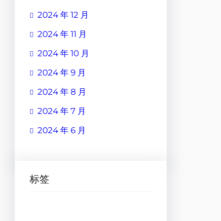
2024 年 12 月
2024 年 11 月
2024 年 10 月
2024 年 9 月
2024 年 8 月
2024 年 7 月
2024 年 6 月
标签